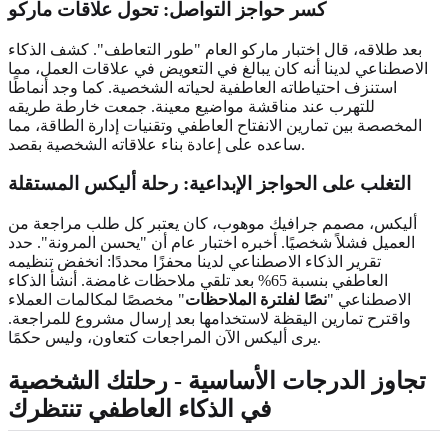
كسر حواجز التواصل: تحول علاقات ماركو
بعد طلاقه، قال اختبار ماركو العام "طور التعاطف". كشف الذكاء
الاصطناعي لدينا أنه كان يبالغ في التعويض في علاقات العمل، مما
استنزف احتياطاته العاطفية لحياته الشخصية. كما وجد أنماطًا
للتهرب عند مناقشة مواضيع معينة. جمعت خارطة طريقه
المخصصة بين تمارين الانفتاح العاطفي وتقنيات إدارة الطاقة، مما
ساعده على إعادة بناء علاقاته الشخصية بقصد.
التغلب على الحواجز الإبداعية: رحلة أليكس المستقلة
أليكس، مصمم جرافيك موهوب، كان يعتبر كل طلب مراجعة من
العميل فشلاً شخصيًا. أخبره اختبار عام أن "يحسن المرونة". حدد
تقرير الذكاء الاصطناعي لدينا محفزًا محددًا: انخفض تنظيمه
العاطفي بنسبة 65% بعد تلقي ملاحظات غامضة. أنشأ الذكاء
الاصطناعي "
نصًا لفلترة الملاحظات
" مخصصًا لمكالمات العملاء
واقترح تمارين اليقظة لاستخدامها بعد إرسال مشروع للمراجعة.
يرى أليكس الآن المراجعات كتعاون، وليس حكمًا.
تجاوز الدرجات الأساسية - رحلتك الشخصية
في الذكاء العاطفي تنتظرك