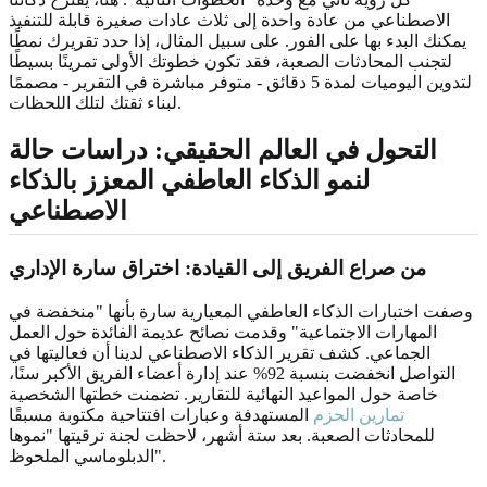
الاصطناعي من عادة واحدة إلى ثلاث عادات صغيرة قابلة للتنفيذ
يمكنك البدء بها على الفور. على سبيل المثال، إذا حدد تقريرك نمطًا
لتجنب المحادثات الصعبة، فقد تكون خطوتك الأولى تمرينًا بسيطًا
لتدوين اليوميات لمدة 5 دقائق - متوفر مباشرة في التقرير - مصممًا
لبناء ثقتك لتلك اللحظات.
التحول في العالم الحقيقي: دراسات حالة
لنمو الذكاء العاطفي المعزز بالذكاء
الاصطناعي
من صراع الفريق إلى القيادة: اختراق سارة الإداري
وصفت اختبارات الذكاء العاطفي المعيارية سارة بأنها "منخفضة في
المهارات الاجتماعية" وقدمت نصائح عديمة الفائدة حول العمل
الجماعي. كشف تقرير الذكاء الاصطناعي لدينا أن فعاليتها في
التواصل انخفضت بنسبة 92% عند إدارة أعضاء الفريق الأكبر سنًا،
خاصة حول المواعيد النهائية للتقارير. تضمنت خطتها الشخصية
تمارين الحزم
المستهدفة وعبارات افتتاحية مكتوبة مسبقًا
للمحادثات الصعبة. بعد ستة أشهر، لاحظت لجنة ترقيتها "نموها
الدبلوماسي الملحوظ".