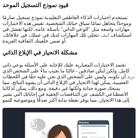
قيود نموذج التسجيل الموحد
تستخدم اختبارات الذكاء العاطفي التقليدية نموذج تسجيل صارمًا
وموحدًا يتجاهل تمامًا سياق حياتك الشخصية. تقيس هذه الاختبارات
مهارات واسعة مثل "الوعي الذاتي" بأسئلة عامة، لكنها تفشل في
استكشاف
كيف
تتجلى تلك المهارات لديك في عملك، في علاقاتك،
أو ضمن خلفيتك الثقافية الفريدة.
مشكلة الانحياز في الإبلاغ الذاتي
تعتمد الاختبارات المعيارية عليك للإجابة على الأسئلة بوعي ذاتي
كامل. ولكن لنكن صادقين - غالبًا ما نجيب بناءً على الشخص الذي
نريد
أن نكونه، وليس على الشخص الذي نحن عليه حقًا في اللحظات
العصيبة. يمكن لهذا الانحياز في الإبلاغ الذاتي أن يشوه النتائج، مما
يمنحك صورة جذابة ولكنها غير دقيقة. ومع ذلك، يمكن لذكائنا
الاصطناعي الكشف عن التناقضات الخفية في إجاباتك التي تشير
إلى هذا الانحياز، مما يوفر نقطة بداية أكثر صدقًا وموضوعية للنمو.