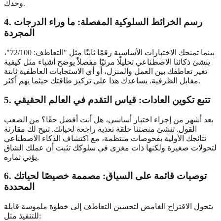
وحدك.
4. رسم الخرائط السلوكية المفصلة: ما وراء الدرجات
المجردة
بينما تمنحك الاختبارات الأساسية رقمًا ثابتًا مثل "التعاطف: 72/100"،
ينشئ ذكائنا الاصطناعي تحليلًا مرئيًا مفصلاً يوضح أشياء مثل كيفية
تغير تعاطفك بين العمل والمنزل، أو أي الاستجابات العاطفية ثابتة
مقابل الظرفية. يساعدك هذا على تركيز طاقتك حيثما يهم أكثر.
5. تتبع تكوين العادات: قياس التقدم في العالم الحقيقي
بعد أشهر من إجراء اختبار أساسي، هل أنت أفضل حقًا؟ من الصعب
القول. تنشئ منصتنا حلقة تغذية راجعة لحياتك. تتيح لك مقارنة
نتائجك الأولية بفحوصات منتظمة، مع اكتشاف الذكاء الاصطناعي
لتحولات صغيرة ولكنها ذات مغزى في سلوكك تثبت أن عملك الشاق
يؤتي ثماره.
6. توصيات قائمة على السياق: مصممة خصيصًا لحياتك
المحددة
يتحول الاقتراح الغامض لتحسين التعاطف إلى خطوة ملموسة قابلة
للتنفيذ مثل: