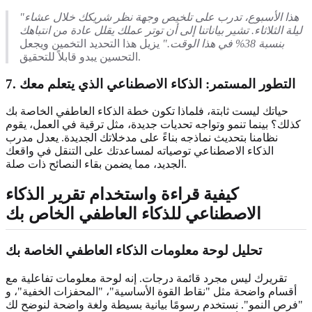
"هذا الأسبوع، تدرب على تلخيص وجهة نظر شريكك خلال عشاء
ليلة الثلاثاء. تشير بياناتنا إلى أن توتر عملك يقلل عادة من انتباهك
بنسبة 38% في هذا الوقت."
يزيل هذا التحديد التخمين ويجعل
التحسين يبدو قابلاً للتحقيق.
7. التطور المستمر: الذكاء الاصطناعي الذي يتعلم معك
حياتك ليست ثابتة، فلماذا تكون خطة الذكاء العاطفي الخاصة بك
كذلك؟ بينما تنمو وتواجه تحديات جديدة، مثل ترقية في العمل، يقوم
نظامنا بتحديث نماذجه بناءً على مدخلاتك الجديدة. يعدل مدرب
الذكاء الاصطناعي توصياته لمساعدتك على التنقل في واقعك
الجديد، مما يضمن بقاء النصائح ذات صلة.
كيفية قراءة واستخدام تقرير الذكاء
الاصطناعي للذكاء العاطفي الخاص بك
تحليل لوحة معلومات الذكاء العاطفي الخاصة بك
تقريرك ليس مجرد قائمة درجات. إنه لوحة معلومات تفاعلية مع
أقسام واضحة مثل "نقاط القوة الأساسية"، "المحفزات الخفية"، و
"فرص النمو". نستخدم رسومًا بيانية بسيطة ولغة واضحة لنوضح لك