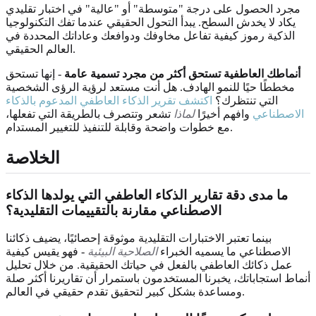
مجرد الحصول على درجة "متوسطة" أو "عالية" في اختبار تقليدي
يكاد لا يخدش السطح. يبدأ التحول الحقيقي عندما تفك التكنولوجيا
الذكية رموز كيفية تفاعل مخاوفك ودوافعك وعاداتك المحددة في
العالم الحقيقي.
أنماطك العاطفية تستحق أكثر من مجرد تسمية عامة
- إنها تستحق
مخططًا حيًا للنمو الهادف. هل أنت مستعد لرؤية الرؤى الشخصية
التي تنتظرك؟
اكتشف تقرير الذكاء العاطفي المدعوم بالذكاء
الاصطناعي
وافهم أخيرًا
لماذا
تشعر وتتصرف بالطريقة التي تفعلها،
مع خطوات واضحة وقابلة للتنفيذ للتغيير المستدام.
الخلاصة
ما مدى دقة تقارير الذكاء العاطفي التي يولدها الذكاء
الاصطناعي مقارنة بالتقييمات التقليدية؟
بينما تعتبر الاختبارات التقليدية موثوقة إحصائيًا، يضيف ذكائنا
الاصطناعي ما يسميه الخبراء
الصلاحية البيئية
- فهو يقيس كيفية
عمل ذكائك العاطفي بالفعل في حياتك الحقيقية. من خلال تحليل
أنماط استجاباتك، يخبرنا المستخدمون باستمرار أن تقاريرنا أكثر صلة
ومساعدة بشكل كبير لتحقيق تقدم حقيقي في العالم.