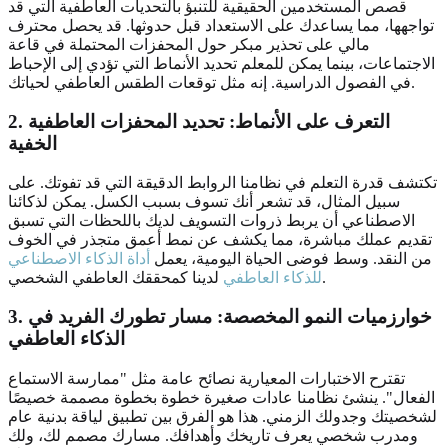
قصص المستخدمين الحقيقية للتنبؤ بالتحديات العاطفية التي قد
تواجهها، مما يساعدك على الاستعداد قبل حدوثها. قد يحصل محترف
مالي على تحذير مبكر حول المحفزات المحتملة في قاعة
الاجتماعات، بينما يمكن للمعلم تحديد الأنماط التي تؤدي إلى الإحباط
في الفصول الدراسية. إنه مثل توقعات الطقس العاطفي لحياتك.
2. التعرف على الأنماط: تحديد المحفزات العاطفية
الخفية
تكتشف قدرة التعلم في نظامنا الروابط الدقيقة التي قد تفوتك. على
سبيل المثال، قد تشعر أنك تسوف بسبب الكسل. يمكن لذكائنا
الاصطناعي أن يربط ذروات التسويف لديك باللحظات التي تسبق
تقديم عملك مباشرة، مما يكشف عن نمط أعمق متجذر في الخوف
من النقد. وسط فوضى الحياة اليومية، يعمل
أداة الذكاء الاصطناعي
لدينا كمحققك العاطفي الشخصي.
للذكاء العاطفي
3. خوارزميات النمو المخصصة: مسار تطورك الفريد في
الذكاء العاطفي
تقترح الاختبارات المعيارية نصائح عامة مثل "ممارسة الاستماع
الفعال". ينشئ نظامنا عادات صغيرة خطوة بخطوة مصممة خصيصًا
لشخصيتك وجدولك الزمني. هذا هو الفرق بين تطبيق لياقة بدنية عام
ومدرب شخصي يعرف تاريخك وأهدافك. مسارك مصمم لك، ولك