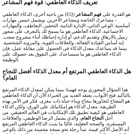
تعريف الذكاء العاطفي: قوة فهم المشاعر
من ناحية أخرى، الذكاء العاطفي (EQ) هو القدرة على
فهم المشاعر
- مشاعرك الخاصة ومشاعر الآخرين. ويشمل خمس مهارات
أساسية: الوعي الذاتي، الإدارة الذاتية، التحفيز، التعاطف، والمهارات
الاجتماعية. الذكاء العاطفي هو ما يسمح لك بالتعرف على شعور
زميل بالارهاق وتقديم الدعم، أو إدارة إحباطك أثناء مشروع صعب.
إنه أساس القيادة الفعالة، والعلاقات القوية، والمرونة الشخصية.
بينما قد يساعدك معدل الذكاء في الحصول على مقابلة عمل، فإن
الذكاء العاطفي هو ما سيساعدك على التفوق بعد حصولك على
الوظيفة.
هل الذكاء العاطفي المرتفع أم معدل الذكاء أفضل للنجاح
العام؟
هذا السؤال المحوري يوجه فهمنا: بينما يمكن لمعدل الذكاء المرتفع
بالتأكيد فتح الأبواب، يعتقد العديد من الخبراء الآن أن الذكاء العاطفي
هو المفتاح لتجاوزها بنجاح وبناء حياة ذات مغزى. فكر في الأمر بهذه
الطريقة: معدل الذكاء هو إمكانياتك على الورق، ولكن الذكاء
العاطفي هو كيفية تطبيق تلك الإمكانيات في العالم الحقيقي. من
أجل
النجاح العام
، والذي يشمل الرضا الوظيفي، والعلاقات
المستقرة، والصحة العقلية، غالبًا ما يثبت الذكاء العاطفي المرتفع
أنه الأصل الأكثر قيمة. تبدأ رحلة نحو نسخة محسنة من ذاتك بالوعي