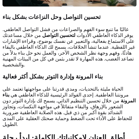
تحسين التواصل وحل النزاعات بشكل بناء
غالبًا ما تنبع سوء الفهم والصراعات من فشل التواصل العاطفي.
يوفر الذكاء العاطفي الأدوات
لتحسين التواصل
من خلال مساعدتك
على الاستماع بفعالية، والتعبير عن نفسك بوضوح، وقراءة الإشارات
غير اللفظية. عندما تنشأ الخلافات، يسمح لك الذكاء العاطفي بالبقاء
هادئًا، وفهم وجهة نظر الشخص الآخر، والعمل نحو حل بناء بدلاً من
تصاعد الغضب. هذه المهارة لا تقدر بثمن في كل من البيئات المهنية
والشخصية.
بناء المرونة وإدارة التوتر بشكل أكثر فعالية
الحياة مليئة بالتحديات، ومدى قدرتنا على مواجهتها تعتمد على
مرونتنا العاطفية. إحدى الفوائد الرئيسية للذكاء العاطفي هي
بناء
المرونة
من خلال تحسين التنظيم الذاتي. يسمح لك بإدارة التوتر دون
الشعور بالإرهاق، والبقاء متفائلاً في مواجهة النكسات، وتجاوز
الشدائد بقوة أكبر من ذي قبل. هذه الصلابة العاطفية ضرورية
للحفاظ على الأداء تحت الضغط وحماية صحتك العقلية على المدى
الطويل.
أطلق العنان لإمكانياتك الكاملة: ابدأ رحلة