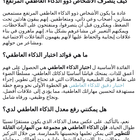
كيف يتصرف الأشخاص ذوو الذكاء العاطفي المرتفع؟
عادة ما يكون الأشخاص ذوو الذكاء العاطفي المرتفع مستمعين
ممتازين، أصحاب وعي ذاتي، ومتعاطفين. إنهم يبقون هادئين تحت
الضغط، ويفكرون قبل أن يتصرفوا، ومنفتحون على الملاحظات،
ويمكنهم التعبير عن مشاعرهم بشكل بناء. إنهم ماهرون في بناء
علاقات إيجابية والحفاظ عليها لأنهم يفهمون التفاعلات الاجتماعية
ومشاعر من حولهم.
ما هي فوائد اختبار الذكاء العاطفي؟
الفائدة الأساسية ل
اختبار الذكاء العاطفي
هي الحصول على فهم
أعمق للذات. يمنحك قياسًا أساسيًا لذكائك العاطفي، مسلطًا الضوء
على نقاط قوتك الطبيعية والمجالات التي قد تحتاج إلى تطوير. إجراء
اختبار دقيق للذكاء العاطفي
هو الخطوة الأولى نحو وضع خطة
مستهدفة لتحسين مهاراتك العاطفية، مما يؤدي إلى علاقات أفضل،
ونجاح وظيفي، ورفاه شامل.
هل يمكنني رفع معدل الذكاء العاطفي لدي؟
نعم، بالتأكيد. على عكس معدل الذكاء، الذي يكون مستقرًا نسبيًا
طوال الحياة،
فإن الذكاء العاطفي هو مجموعة من المهارات القابلة
للتطوير
التي يمكن تعلمها وتحسينها بالممارسة. من خلال التركيز
على مجالات مثل الاستماع النشط، وإدارة ردود أفعالك، ومحاولة