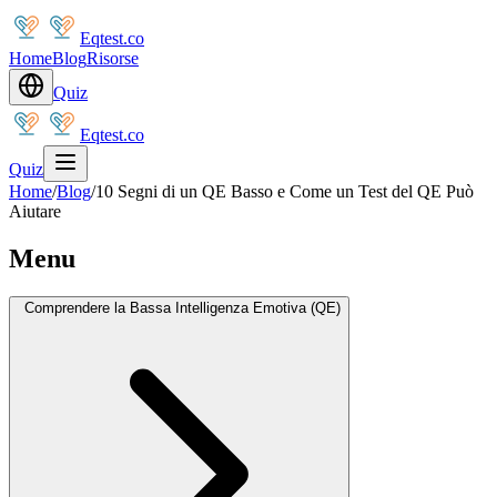
Eqtest.co
Home
Blog
Risorse
Quiz
Eqtest.co
Quiz
Home
/
Blog
/
10 Segni di un QE Basso e Come un Test del QE Può
Aiutare
Menu
Comprendere la Bassa Intelligenza Emotiva (QE)