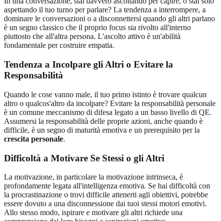
In una conversazione, stai davvero ascoltando per capire, o stai solo
aspettando il tuo turno per parlare? La tendenza a interrompere, a
dominare le conversazioni o a disconnettersi quando gli altri parlano
è un segno classico che il proprio focus sia rivolto all'interno
piuttosto che all'altra persona. L'ascolto attivo è un'abilità
fondamentale per costruire empatia.
Tendenza a Incolpare gli Altri o Evitare la
Responsabilità
Quando le cose vanno male, il tuo primo istinto è trovare qualcun
altro o qualcos'altro da incolpare? Evitare la responsabilità personale
è un comune meccanismo di difesa legato a un basso livello di QE.
Assumersi la responsabilità delle proprie azioni, anche quando è
difficile, è un segno di maturità emotiva e un prerequisito per la
crescita personale
.
Difficoltà a Motivare Se Stessi o gli Altri
La motivazione, in particolare la motivazione intrinseca, è
profondamente legata all'intelligenza emotiva. Se hai difficoltà con
la procrastinazione o trovi difficile attenerti agli obiettivi, potrebbe
essere dovuto a una disconnessione dai tuoi stessi motori emotivi.
Allo stesso modo, ispirare e motivare gli altri richiede una