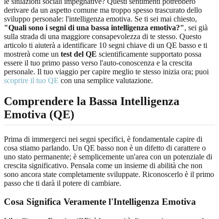
le situazioni sociali impegnative? Questi sentimenti potrebbero
derivare da un aspetto comune ma troppo spesso trascurato dello
sviluppo personale: l'intelligenza emotiva. Se ti sei mai chiesto,
"Quali sono i segni di una bassa intelligenza emotiva?"
, sei già
sulla strada di una maggiore consapevolezza di te stesso. Questo
articolo ti aiuterà a identificare 10 segni chiave di un QE basso e ti
mostrerà come un
test del QE
scientificamente supportato possa
essere il tuo primo passo verso l'auto-conoscenza e la crescita
personale. Il tuo viaggio per capire meglio te stesso inizia ora; puoi
scoprire il tuo QE
con una semplice valutazione.
Comprendere la Bassa Intelligenza
Emotiva (QE)
Prima di immergerci nei segni specifici, è fondamentale capire di
cosa stiamo parlando. Un QE basso non è un difetto di carattere o
uno stato permanente; è semplicemente un'area con un potenziale di
crescita significativo. Pensala come un insieme di abilità che non
sono ancora state completamente sviluppate. Riconoscerlo è il primo
passo che ti darà il potere di cambiare.
Cosa Significa Veramente l'Intelligenza Emotiva