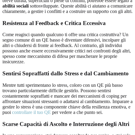
breve durata, superficiali o piene di conflitti, potrebbe essere legato a
abilità sociali
sottosviluppate. Queste abilità ci aiutano a comunicare
chiaramente, a gestire i conflitti e a costruire un rapporto con gli altri.
Resistenza al Feedback e Critica Eccessiva
Come reagisci quando qualcuno ti offre una critica costruttiva? Un
segno comune di un QE basso è diventare difensivi, incolpare gli
altri o chiudersi di fronte ai feedback. Al contrario, gli individui
possono anche essere eccessivamente critici nei confronti degli altri,
spesso come meccanismo di difesa per mascherare le proprie
insicurezze.
Sentirsi Sopraffatti dallo Stress e dal Cambiamento
Mentre tutti sperimentano lo stress, coloro con un QE più basso
trovano particolarmente difficile gestirlo. Possono sentirsi
costantemente sopraffatti e mancare dei meccanismi di coping per
affrontare situazioni stressanti o adattarsi al cambiamento. Imparare a
gestire lo stress è una componente chiave della resilienza emotiva, e
puoi
controllare il tuo QE
per vedere a che punto sei.
Scarse Capacità di Ascolto e Interruzione degli Altri