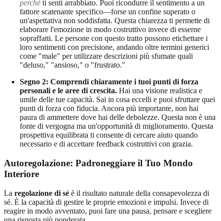
perché
ti senti arrabbiato. Puoi ricondurre il sentimento a un
fattore scatenante specifico—forse un confine superato o
un'aspettativa non soddisfatta. Questa chiarezza ti permette di
elaborare l'emozione in modo costruttivo invece di esserne
sopraffatti. Le persone con questo tratto possono etichettare i
loro sentimenti con precisione, andando oltre termini generici
come "male" per utilizzare descrizioni più sfumate quali
"deluso," "ansioso," o "frustrato."
Segno 2: Comprendi chiaramente i tuoi punti di forza
personali e le aree di crescita.
Hai una visione realistica e
umile delle tue capacità. Sai in cosa eccelli e puoi sfruttare quei
punti di forza con fiducia. Ancora più importante, non hai
paura di ammettere dove hai delle debolezze. Questa non è una
fonte di vergogna ma un'opportunità di miglioramento. Questa
prospettiva equilibrata ti consente di cercare aiuto quando
necessario e di accettare feedback costruttivi con grazia.
Autoregolazione: Padroneggiare il Tuo Mondo
Interiore
La
regolazione di sé
è il risultato naturale della consapevolezza di
sé. È la capacità di gestire le proprie emozioni e impulsi. Invece di
reagire in modo avventato, puoi fare una pausa, pensare e scegliere
una risposta più ponderata.