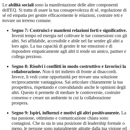
Le
abilità sociali
sono la manifestazione delle altre componenti
dell'EQ. Si tratta di usare la tua consapevolezza di sé, regolazione di
sé ed empatia per gestire efficacemente le relazioni, costruire reti e
trovare un terreno comune.
Segno 7: Costruisci e mantieni relazioni forti e significative.
Investi tempo ed energia nel coltivare le tue connessioni con gli
altri. Sei affidabile, accessibile e abile nel far sentire gli altri a
loro agio. La tua capacità di gestire le tue emozioni e di
rispondere empaticamente agli altri ti rende un amico, partner e
collega prezioso.
Segno 8: Risolvi i conflitti in modo costruttivo e favorisci la
collaborazione.
Non ti tiri indietro di fronte ai disaccordi.
Invece, li vedi come opportunità per trovare una soluzione
reciprocamente vantaggiosa. Sai articolare chiaramente la tua
prospettiva, rispettando e convalidando anche le opinioni degli
altri. Questo ti permette di mediare le controversie, costruire
consenso e creare un ambiente in cui la collaborazione
prospera.
Segno 9: Ispiri, influenzi e motivi gli altri positivamente.
La
tua passione, ottimismo e comunicazione chiara sono
contagiosi. Che tu sia in una posizione di leadership formale o
meno, le persone sono naturalmente attratte dalla tua visione ed