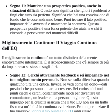
Segno 11: Mantiene una prospettiva positiva, anche in
situazioni difficili.
Questo non significa che ignori i problemi o
fingi che tutto sia perfetto. Significa che hai una convinzione di
fondo che le cose andranno bene. Puoi trovare il lato positivo,
imparare dalle avversità e mantenere la speranza. Questa
prospettiva positiva è una forza potente che aiuta te e chi ti
circonda a perseverare nei momenti difficili.
Miglioramento Continuo: Il Viaggio Continuo
dell'EQ
Il
miglioramento continuo
è un tratto distintivo della mente
emotivamente intelligente. È il riconoscimento che c'è sempre di più
da imparare su se stessi e sugli altri.
Segno 12: Cerchi attivamente feedback e sei impegnato nel
tuo miglioramento personale.
Non sei sulla difensiva quando
qualcuno ti fa una critica. Invece, le vedi come un dono—dati
preziosi che possono aiutarti a crescere. Sei curioso dei tuoi
punti ciechi e cerchi costantemente modi per diventare un
comunicatore, un leader e una persona migliore. Questo
impegno per la crescita assicura che il tuo EQ non sia un tratto
fisso ma un'abilità in continua evoluzione. Pronto per iniziare il
tuo viaggio?
Scopri il tuo punteggio EQ
oggi stesso.