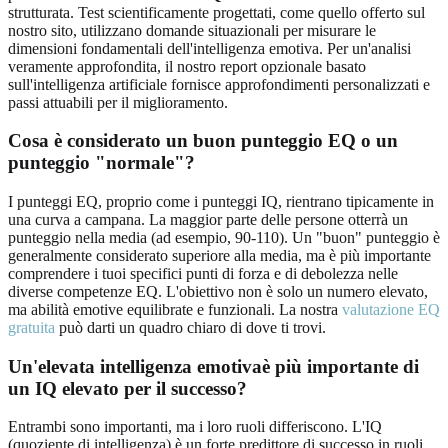
strutturata. Test scientificamente progettati, come quello offerto sul
nostro sito, utilizzano domande situazionali per misurare le
dimensioni fondamentali dell'intelligenza emotiva. Per un'analisi
veramente approfondita, il nostro report opzionale basato
sull'intelligenza artificiale fornisce approfondimenti personalizzati e
passi attuabili per il miglioramento.
Cosa è considerato un buon punteggio EQ o un
punteggio "normale"?
I punteggi EQ, proprio come i punteggi IQ, rientrano tipicamente in
una curva a campana. La maggior parte delle persone otterrà un
punteggio nella media (ad esempio, 90-110). Un "buon" punteggio è
generalmente considerato superiore alla media, ma è più importante
comprendere i tuoi specifici punti di forza e di debolezza nelle
diverse competenze EQ. L'obiettivo non è solo un numero elevato,
ma abilità emotive equilibrate e funzionali. La nostra
valutazione EQ
gratuita
può darti un quadro chiaro di dove ti trovi.
Un'
elevata intelligenza emotiva
è più importante di
un IQ elevato per il successo?
Entrambi sono importanti, ma i loro ruoli differiscono. L'IQ
(quoziente di intelligenza) è un forte predittore di successo in ruoli