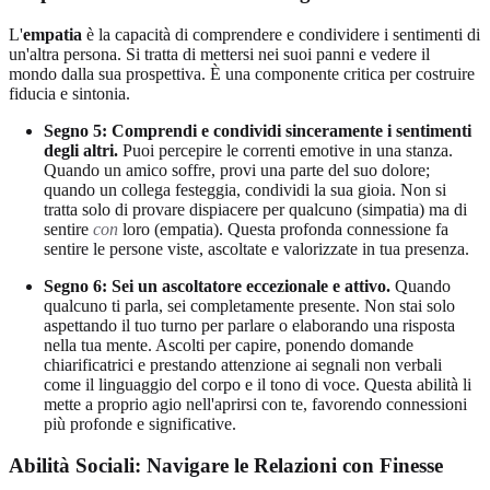
L'
empatia
è la capacità di comprendere e condividere i sentimenti di
un'altra persona. Si tratta di mettersi nei suoi panni e vedere il
mondo dalla sua prospettiva. È una componente critica per costruire
fiducia e sintonia.
Segno 5: Comprendi e condividi sinceramente i sentimenti
degli altri.
Puoi percepire le correnti emotive in una stanza.
Quando un amico soffre, provi una parte del suo dolore;
quando un collega festeggia, condividi la sua gioia. Non si
tratta solo di provare dispiacere per qualcuno (simpatia) ma di
sentire
con
loro (empatia). Questa profonda connessione fa
sentire le persone viste, ascoltate e valorizzate in tua presenza.
Segno 6: Sei un ascoltatore eccezionale e attivo.
Quando
qualcuno ti parla, sei completamente presente. Non stai solo
aspettando il tuo turno per parlare o elaborando una risposta
nella tua mente. Ascolti per capire, ponendo domande
chiarificatrici e prestando attenzione ai segnali non verbali
come il linguaggio del corpo e il tono di voce. Questa abilità li
mette a proprio agio nell'aprirsi con te, favorendo connessioni
più profonde e significative.
Abilità Sociali: Navigare le Relazioni con Finesse