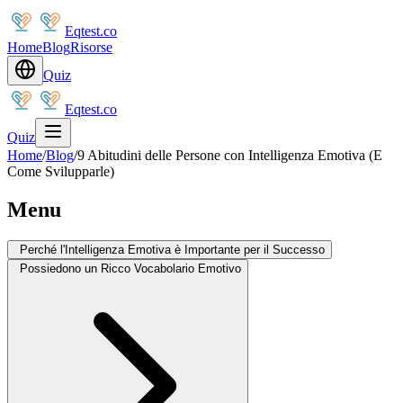
Eqtest.co
Home
Blog
Risorse
Quiz
Eqtest.co
Quiz
Home
/
Blog
/
9 Abitudini delle Persone con Intelligenza Emotiva (E
Come Svilupparle)
Menu
Perché l'Intelligenza Emotiva è Importante per il Successo
Possiedono un Ricco Vocabolario Emotivo