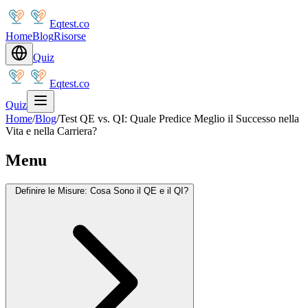
Eqtest.co
Home
Blog
Risorse
Quiz
Eqtest.co
Quiz
Home
/
Blog
/
Test QE vs. QI: Quale Predice Meglio il Successo nella
Vita e nella Carriera?
Menu
Definire le Misure: Cosa Sono il QE e il QI?