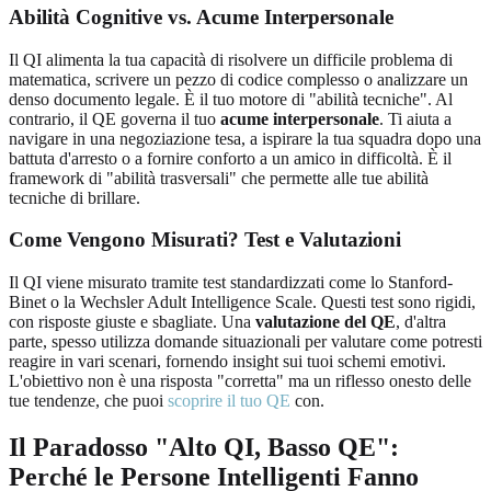
Abilità Cognitive vs. Acume Interpersonale
Il QI alimenta la tua capacità di risolvere un difficile problema di
matematica, scrivere un pezzo di codice complesso o analizzare un
denso documento legale. È il tuo motore di "abilità tecniche". Al
contrario, il QE governa il tuo
acume interpersonale
. Ti aiuta a
navigare in una negoziazione tesa, a ispirare la tua squadra dopo una
battuta d'arresto o a fornire conforto a un amico in difficoltà. È il
framework di "abilità trasversali" che permette alle tue abilità
tecniche di brillare.
Come Vengono Misurati? Test e Valutazioni
Il QI viene misurato tramite test standardizzati come lo Stanford-
Binet o la Wechsler Adult Intelligence Scale. Questi test sono rigidi,
con risposte giuste e sbagliate. Una
valutazione del QE
, d'altra
parte, spesso utilizza domande situazionali per valutare come potresti
reagire in vari scenari, fornendo insight sui tuoi schemi emotivi.
L'obiettivo non è una risposta "corretta" ma un riflesso onesto delle
tue tendenze, che puoi
scoprire il tuo QE
con.
Il Paradosso "Alto QI, Basso QE":
Perché le Persone Intelligenti Fanno