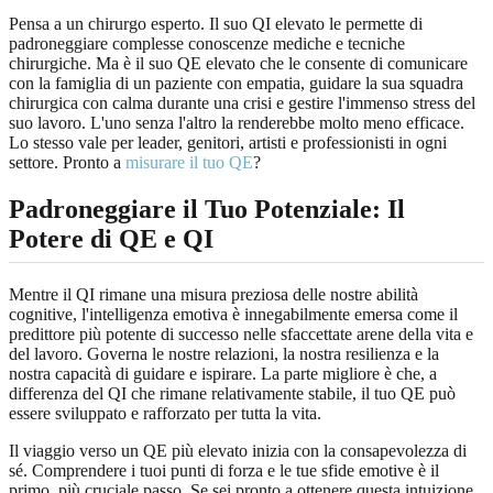
Pensa a un chirurgo esperto. Il suo QI elevato le permette di
padroneggiare complesse conoscenze mediche e tecniche
chirurgiche. Ma è il suo QE elevato che le consente di comunicare
con la famiglia di un paziente con empatia, guidare la sua squadra
chirurgica con calma durante una crisi e gestire l'immenso stress del
suo lavoro. L'uno senza l'altro la renderebbe molto meno efficace.
Lo stesso vale per leader, genitori, artisti e professionisti in ogni
settore. Pronto a
misurare il tuo QE
?
Padroneggiare il Tuo Potenziale: Il
Potere di QE e QI
Mentre il QI rimane una misura preziosa delle nostre abilità
cognitive, l'intelligenza emotiva è innegabilmente emersa come il
predittore più potente di successo nelle sfaccettate arene della vita e
del lavoro. Governa le nostre relazioni, la nostra resilienza e la
nostra capacità di guidare e ispirare. La parte migliore è che, a
differenza del QI che rimane relativamente stabile, il tuo QE può
essere sviluppato e rafforzato per tutta la vita.
Il viaggio verso un QE più elevato inizia con la consapevolezza di
sé. Comprendere i tuoi punti di forza e le tue sfide emotive è il
primo, più cruciale passo. Se sei pronto a ottenere questa intuizione