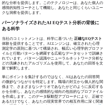
的な分析を提供します。このテクノロジーは、あなた個人の
感情的知性コーチとして機能し、あなたと同じくらいユニー
クな洞察を提供します。
パーソナライズされたAI EQテスト分析の背後に
ある科学
当社のコミットメントは、科学に基づいた
正確なEQテスト
体験を提供することです。AIエンジンは、確立された心理
測定学の原則に基づいて構築され、幅広い心理学的プロファ
イルと行動パターンを網羅する広範なデータセットで訓練さ
れています。パターン認識やニューラルネットワーク分析な
どの洗練されたアルゴリズムを使用して、あなたの回答を文
脈で解釈します。
単にポイントを集計するのではなく、AIはあなたの回答間
の微妙なつながりを特定します。職場の対立から個人的な関
係まで、さまざまなシナリオであなたがどのように反応する
かを分析し、あなたの感情的な傾向の包括的なプロファイル
を作成します。このデータ駆動型アプローチにより、正確で
あるだけでなく、あなたの現実世界での相互作用に深く関連