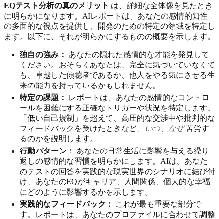
EQテスト分析の真のメリット
は、詳細な全体像を見たとき
に明らかになります。AIレポートは、あなたの感情的知性
の多面的な視点を提供し、開発のための特定の領域を特定し
ます。以下に、それが明らかにするものの概要を示します。
独自の強み：
あなたの隠れた感情的な才能を発見して
ください。おそらくあなたは、完全に気づいていなくて
も、卓越した傾聴者であるか、他人をやる気にさせる生
来の能力を持っているかもしれません。
特定の課題：
レポートは、あなたの感情的なコントロ
ールを困難にする正確なトリガーや状況を特定します。
「低い自己規制」を超えて、高圧的な交渉中や批判的な
フィードバックを受けたときなど、
いつ
、
なぜ
苦労す
るのかを説明します。
行動パターン：
あなたの日常生活に影響を与える繰り
返しの感情的な習慣を明らかにします。AIは、あなた
のテストの回答を実践的な現実世界のシナリオに結び付
け、あなたのEQがキャリア、人間関係、個人的な幸福
にどのように影響するかを示します。
実践的なフィードバック：
これが最も重要な部分で
す。レポートは、あなたのプロファイルに合わせて調整