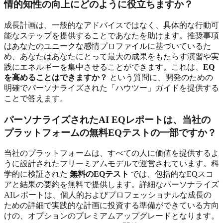
情的知性の向上にどのように役立ちますか？
成長計画は、一般的なアドバイスではなく、具体的な行動可
能なステップを提供することであなたを助けます。推奨事項
はあなたのユニークな感情プロファイルに基づいているた
め、あなたはあなたにとって最大の成果をもたらす演習や実
践にエネルギーを集中させることができます。これは、
EQ
を高めることはできますか？
という質問に、開発のための
明確でパーソナライズされた「ハウツー」ガイドを提供する
ことで答えます。
パーソナライズされたAI EQレポートは、当社の
プラットフォームの無料EQテストの一部ですか？
当社のプラットフォームは、すべての人に価値を提供するよ
うに設計されたフリーミアムモデルで運営されています。科
学的に検証された
無料のEQテスト
では、包括的なEQスコ
アと結果の要約を無料で提供します。詳細なパーソナライズ
AIレポートは、個人的およびプロフェッショナルな成長の
ための詳細で実践的な計画に投資する準備ができている方向
けの、オプションのプレミアムアップグレードとなります。