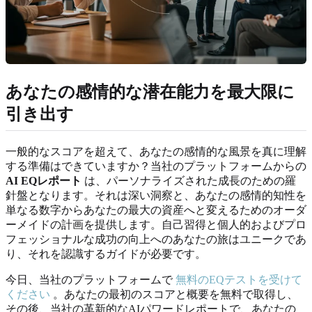
あなたの感情的な潜在能力を最大限に
引き出す
一般的なスコアを超えて、あなたの感情的な風景を真に理解
する準備はできていますか？当社のプラットフォームからの
AI EQレポート
は、パーソナライズされた成長のための羅
針盤となります。それは深い洞察と、あなたの感情的知性を
単なる数字からあなたの最大の資産へと変えるためのオーダ
ーメイドの計画を提供します。自己習得と個人的およびプロ
フェッショナルな成功の向上へのあなたの旅はユニークであ
り、それを認識するガイドが必要です。
今日、当社のプラットフォームで
無料のEQテストを受けて
ください
。あなたの最初のスコアと概要を無料で取得し、
その後、当社の革新的なAIパワードレポートで、あなたの