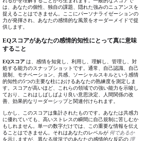
れるかを理解することから生まれます。一般的なスコアで
は、あなたの個性、独自の課題、隠れた強みのニュアンスを
捉えることはできません。ここにパーソナライゼーションの
力が発揮され、あなたの感情的な風景をオーダーメイドで提
供します。
EQスコアがあなたの感情的知性にとって真に意味
すること
EQスコア
は、感情を知覚し、利用し、理解し、管理し、対
処する能力のスナップショットです。通常、自己認識、自己
規制、モチベーション、共感、ソーシャルスキルという感情
的知性の5つの主要な柱におけるあなたの熟練度を測定しま
す。スコアが高いほど、これらの領域での強い能力を示唆し
ており、これはしばしばより良い意思決定、人間関係の改
善、効果的なリーダーシップと関連付けられます。
しかし、このスコアは集計されたものです。あなたは共感力
に優れていても、高いストレスの瞬間に自己規制に苦しむか
もしれません。単一の数字だけでは、この重要な情報を伝え
ることはできません。それはあなたのレベルが
何であるか
を示しますが、異なる状況でのあなたの感情的な反応の
理