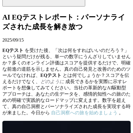
AI EQテストレポート：パーソナライ
ズされた成長を解き放つ
2025/09/15
EQテスト
を受けた後、「次は何をすればいいのだろう？」
という疑問だけが残る、単一の数字にうんざりしていません
か？多くのオンライン評価はスコアを提供するだけで、明確
な前進の道筋を示しません。真の自己発見と改善のためのツ
ールでなければ、
EQテスト
とは何でしょうか？スコアを伝
えるだけでなく、
どのように
成長できるかを実際に示すレ
ポートを想像してみてください。当社の革新的なAI駆動型
アプローチは、あなたの生データを、感情的知性への旅のた
めの明確で実践的なロードマップに変えます。数字を超え
て、真の自己洞察とパーソナライズされた成長を実現する時
が来ました。今日から
自己洞察への旅を始めましょう
。