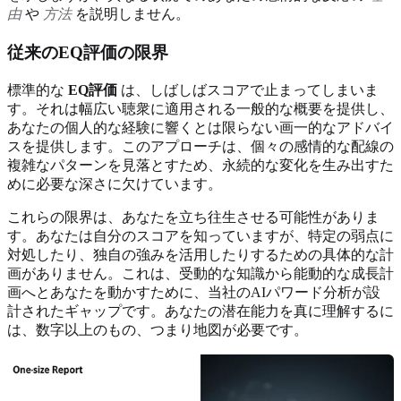
由
や
方法
を説明しません。
従来のEQ評価の限界
標準的な
EQ評価
は、しばしばスコアで止まってしまいま
す。それは幅広い聴衆に適用される一般的な概要を提供し、
あなたの個人的な経験に響くとは限らない画一的なアドバイ
スを提供します。このアプローチは、個々の感情的な配線の
複雑なパターンを見落とすため、永続的な変化を生み出すた
めに必要な深さに欠けています。
これらの限界は、あなたを立ち往生させる可能性がありま
す。あなたは自分のスコアを知っていますが、特定の弱点に
対処したり、独自の強みを活用したりするための具体的な計
画がありません。これは、受動的な知識から能動的な成長計
画へとあなたを動かすために、当社のAIパワード分析が設
計されたギャップです。あなたの潜在能力を真に理解するに
は、数字以上のもの、つまり地図が必要です。