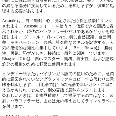
情的な知性に関する引用符. これらの検索は、各ソースがEQ
の異なる部分に接続しているため、感知しますが、慎重に処
理する必要があります。
Aristotle は、自己知識、心、測定された応答と頻繁にリンク
されます。 Aristotle クォートを使うと、信頼できる翻訳に表
示されるか、現代のパラファラーゼだけであるかどうかを確
認します。 ダニエル・ゴレマンは、特に自己認識、自己調
整、モチベーション、共感、社会的なスキルを記述する、人
気の感情的な知性に集中しています。 Brene Brownは、脆弱
性、勇気、恥ずかしさ、接続に一般的に関連しています。
Bhagavad Gitaは、自己マスター、義務、着実性、および懲戒
処分の反射のために頻繁に使用されます。
ヒンディー語またはバイリンガル語での使用のために、意図
的に意図されていないグラフィックをコピーする代わりに意
味を翻訳します。 引用語句は1つの言語でエレガントに聞こ
えるかもしれませんが、別の言語で意味をシフトします。
疑わしいときは、直接見積書として提示するのではなく、反
射、パラファラーゼ、または元の考えとしてラインをラベル
を付けます。