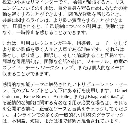
役立つ小さなリマインダーです。 会議が緊張すると、リス
ニングについての引用は、自分自身を守るためにあなたの衝
動を遅くすることができます。 関係が緊張を感じるとき、
共感に関するラインは、より良い質問をすることができま
す。 圧倒されると、自己規制についての引用は、受動では
なく、一時停止を感じることができます。
これは、引用コレクションが学生、指導者、コーチ、そして
より良い関係を築く人々と人気である理由です。 それらは
保存し、繰り返し、翻訳し、そして論議すること容易です。
簡単な引用語句は、困難な会話の前に、ジャーナル、教室の
スライド、チーム ワークショップ、または個人的なメモに
収まることができます。
感情的な知能テーマに触発されたアトリビューション・セー
フ、元のプロンプトとして下にある行を使用します。 Daniel
Goleman、Brene Brown、Aristotle、またはBhagavad Gitaによ
る感情的な知能に関する有名な引用が必要な場合は、それら
を公開する前に、正確なソースと言葉をチェックしてくださ
い。 オンラインでの多くの一般的な引用符のグラフィック
は、不利益、短縮、または後で解釈と混合されています。