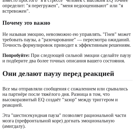
Вместо простого "я в стрессе" человек с высоким EQ точнее
определит: "я перегружен", "меня недооценивают" или "я
встревожен".
Почему это важно
Не называя эмоцию, невозможно ею управлять. "Гнев" может
требовать паузы, а "разочарование" — пересмотра ожиданий.
Точность формулировок приводит к эффективным решениям.
Попробуйте:
При следующей сильной эмоции сделайте паузу
и подберите два более точных описания вашего состояния.
Они делают паузу перед реакцией
Все мы отправляли сообщения с сожалением или срывались
на партнёре после тяжёлого дня. Разница в том, что
высокоразвитый EQ создаёт "зазор" между триггером и
реакцией.
Эта "шестисекундная пауза" позволяет рациональной части
мозга (префронтальной коре) догнать эмоциональную
(амигдалу).