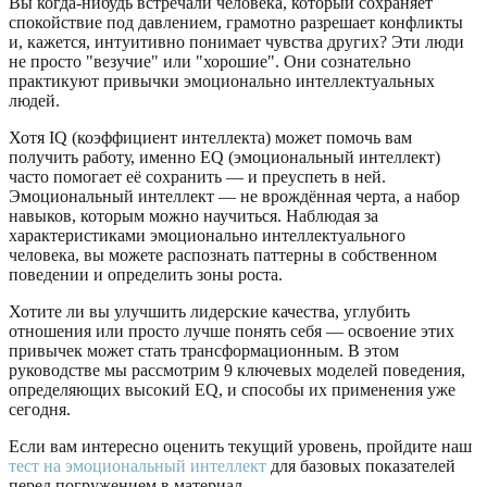
Вы когда-нибудь встречали человека, который сохраняет
спокойствие под давлением, грамотно разрешает конфликты
и, кажется, интуитивно понимает чувства других? Эти люди
не просто "везучие" или "хорошие". Они сознательно
практикуют привычки эмоционально интеллектуальных
людей.
Хотя IQ (коэффициент интеллекта) может помочь вам
получить работу, именно EQ (эмоциональный интеллект)
часто помогает её сохранить — и преуспеть в ней.
Эмоциональный интеллект — не врождённая черта, а набор
навыков, которым можно научиться. Наблюдая за
характеристиками эмоционально интеллектуального
человека, вы можете распознать паттерны в собственном
поведении и определить зоны роста.
Хотите ли вы улучшить лидерские качества, углубить
отношения или просто лучше понять себя — освоение этих
привычек может стать трансформационным. В этом
руководстве мы рассмотрим 9 ключевых моделей поведения,
определяющих высокий EQ, и способы их применения уже
сегодня.
Если вам интересно оценить текущий уровень, пройдите наш
тест на эмоциональный интеллект
для базовых показателей
перед погружением в материал.