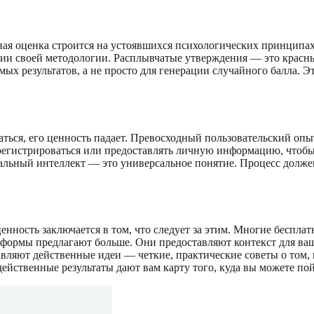
ная оценка строится на устоявшихся психологических принципах,
нии своей методологии. Расплывчатые утверждения — это красн
ых результатов, а не просто для генерации случайного балла. Эт
аться, его ценность падает. Превосходный пользовательский оп
 регистрироваться или предоставлять личную информацию, чтобы
альный интеллект — это универсальное понятие. Процесс долже
енность заключается в том, что следует за этим. Многие беспл
атформы предлагают больше. Они предоставляют контекст для ва
вляют действенные идеи — четкие, практические советы о том, 
действенные результаты дают вам карту того, куда вы можете по