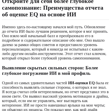
Откройте для себя более глубокое
самопознание: Преимущества отчета
об оценке EQ на основе ИИ
Именно здесь по-настоящему начался мой путь. Обновление
до отчета ИИ было лучшим решением, которое я мог принять.
Оно взяло мой начальный балл и преобразовало его в
подробное и содержательное описание обо мне. Оно вышло
далеко за рамки общих советов и предоставило уровень
персонализации, который я никогда не испытывал с каким-
либо другим онлайн-инструментом. Этот отчет стал ключом,
который открыл более глубокий уровень самопонимания.
Выявление скрытых сильных сторон: Более
глубокое погружение ИИ в мой профиль
Одной из самых удивительных частей
ИИ-оценки EQ
была ее
способность выявлять сильные стороны, о которых я не знал.
Я всегда считал себя нетерпеливым, но отчет представил это в
ином свете. Он выявил высокий уровень мотивации и драйва,
который, если им не управлять, мог выглядеть как
нетерпение. ИИ не просто навешивал ярлыки на мои черты;
он объяснял их нюансы. Он показал мне, как мой драйв