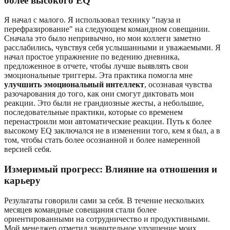
более высокого EQ
Я начал с малого. Я использовал технику "пауза и
перефразирование" на следующем командном совещании.
Сначала это было непривычно, но мои коллеги заметно
расслабились, чувствуя себя услышанными и уважаемыми. Я
начал простое упражнение по ведению дневника,
предложенное в отчете, чтобы лучше выявлять свои
эмоциональные триггеры. Эта практика помогла мне
улучшить эмоциональный интеллект
, осознавая чувства
разочарования до того, как они смогут диктовать мои
реакции. Это были не грандиозные жесты, а небольшие,
последовательные практики, которые со временем
перенастроили мои автоматические реакции. Путь к более
высокому EQ заключался не в изменении того, кем я был, а в
том, чтобы стать более осознанной и более намеренной
версией себя.
Измеримый прогресс: Влияние на отношения и
карьеру
Результаты говорили сами за себя. В течение нескольких
месяцев командные совещания стали более
ориентированными на сотрудничество и продуктивными.
Мой менеджер отметил значительное улучшение моих