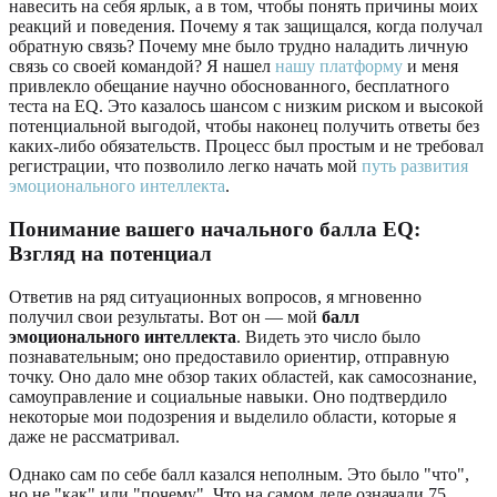
навесить на себя ярлык, а в том, чтобы понять причины моих
реакций и поведения. Почему я так защищался, когда получал
обратную связь? Почему мне было трудно наладить личную
связь со своей командой? Я нашел
нашу платформу
и меня
привлекло обещание научно обоснованного, бесплатного
теста на EQ. Это казалось шансом с низким риском и высокой
потенциальной выгодой, чтобы наконец получить ответы без
каких-либо обязательств. Процесс был простым и не требовал
регистрации, что позволило легко начать мой
путь развития
эмоционального интеллекта
.
Понимание вашего начального балла EQ:
Взгляд на потенциал
Ответив на ряд ситуационных вопросов, я мгновенно
получил свои результаты. Вот он — мой
балл
эмоционального интеллекта
. Видеть это число было
познавательным; оно предоставило ориентир, отправную
точку. Оно дало мне обзор таких областей, как самосознание,
самоуправление и социальные навыки. Оно подтвердило
некоторые мои подозрения и выделило области, которые я
даже не рассматривал.
Однако сам по себе балл казался неполным. Это было "что",
но не "как" или "почему". Что на самом деле означали 75