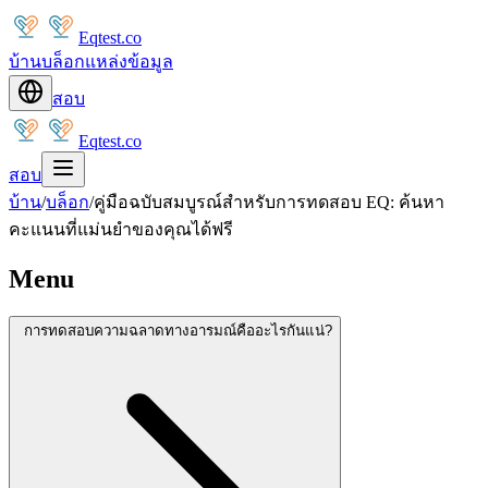
Eqtest.co
บ้าน
บล็อก
แหล่งข้อมูล
สอบ
Eqtest.co
สอบ
บ้าน
/
บล็อก
/
คู่มือฉบับสมบูรณ์สำหรับการทดสอบ EQ: ค้นหา
คะแนนที่แม่นยำของคุณได้ฟรี
Menu
การทดสอบความฉลาดทางอารมณ์คืออะไรกันแน่?