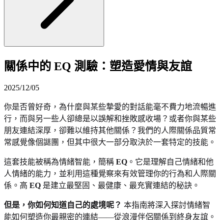
關係中的 EQ 測驗：塑造愛情與友誼
2025/12/05
你是否曾好奇，為什麼與某些摯愛的對話能毫不費力地流暢進
行，而與另一些人卻總是以誤解和挫敗感收場？或者你與某些
朋友連結深厚，卻難以維持其他關係？我們的人際關係品質常
常感覺像個謎團，但其中很大一部分取決於一套特定的技能。
這套技能被稱為情緒智能，簡稱
EQ
。它是理解自己情緒和他
人情緒的能力，並利用這種覺察來有效管理你的行為和人際關
係。高
EQ
是建立最堅固、最健康、最充實連結的秘訣。
但是，你如何知道自己的處境呢？
本指南將深入探討情緒智
能如何塑造你最親密的連結——從浪漫伴侶關係到終身友誼。