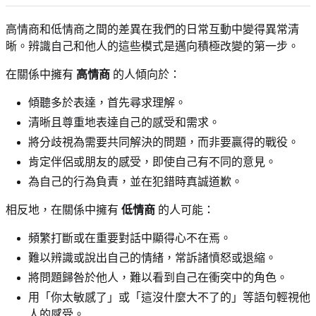
高情商和低情商之間的差異在我們的日常互動中變得異常清
晰。辨識自己和他人的這些模式是邁向積極改變的第一步。
在關係中擁有
高情商
的人傾向於：
傾聽多於表達，首先尋求理解。
清晰且尊重地表達自己的感受和需求。
將分歧視為需要共同解決的問題，而非要贏得的戰役。
肯定伴侶或朋友的感受，即使自己有不同的意見。
為自己的行為負責，並在犯錯時真誠道歉。
相反地，在關係中擁有
低情商
的人可能：
頻繁打斷或在重要對話中顯得心不在焉。
難以辨識或說出自己的情緒，常訴諸憤怒或退縮。
將問題歸咎於他人，難以看到自己在衝突中的角色。
用「你太敏感了」或「這沒什麼大不了的」等語句輕視他
人的感受。