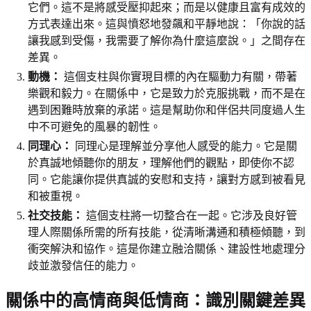
它們。這不是將感受壓抑起來；而是以健康且富有成效的
方式表達出來。這與憤怒地發飆和平靜地說：「你說的話
讓我感到受傷，我需要了解你為什麼這麼說。」之間存在
差異。
動機：
這個支柱與你實現目標的內在驅動力有關，帶著
樂觀和毅力。在關係中，它是致力於克服挑戰，而不是在
遇到困難時放棄的承諾。這是幫助你和伴侶共同度過人生
中不可避免的風暴的韌性。
同理心：
同理心是理解並分享他人感受的能力。它是關
於真誠地傾聽你的朋友，理解他們的觀點，即使你不認
同。它能讓你提供真誠的安慰和支持，讓對方感到被看見
和被重視。
社交技能：
這個支柱將一切整合在一起。它涉及良好管
理人際關係所需的所有技能，從清晰溝通和積極傾聽，到
衝突解決和協作。這是你建立融洽關係、建設性地處理分
歧並激發信任的能力。
關係中的高情商與低情商：識別關鍵差異