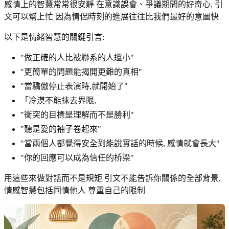
感情上的智慧常常很安靜 在意識誤會、爭議期間的好奇心, 引
文可以幫上忙 因為情侶時刻的進展往往比我們最好的意圖快
以下是情緒智慧的關鍵引言:
"做正確的人比被聯系的人還小"
"更簡單的問題能揭開更難的真相"
"當驕傲停止表演時,就開始了"
「冷漠不能抹去界限,
"衝突的目標是理解而不是勝利"
"聽是愛的袖子卷起來"
"當兩個人都覺得安全到能說實話的時候, 感情就會長大"
"你的回應可以成為信任的桥梁"
用這些來做對話而不是規矩 引文不能告訴你關係的全部背景,
情感智慧包括同情他人 尊重自己的限制