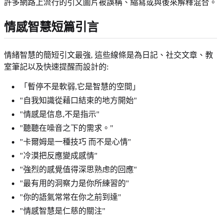
許多網路上流行的引文圖片被誤稱、縮寫或與後來解釋混合。
情感智慧短篇引言
情緒智慧的簡短引文最強, 這些線條是為日記、社交文章、教
室筆記以及快速提醒而設計的:
「暫停不是軟弱,它是智慧的空間」
"自我知識從藉口結束的地方開始"
"情感是信息,不是指示"
"聽聽在噪音之下的需求。"
"卡爾姆是一種技巧 而不是心情"
"冷漠把反應變成感情"
"強烈的感覺值得深思熟虑的回應"
"最有用的洞察力是你所練習的"
"你的語氣常常在你之前到達"
"情感智慧是仁慈的關注"