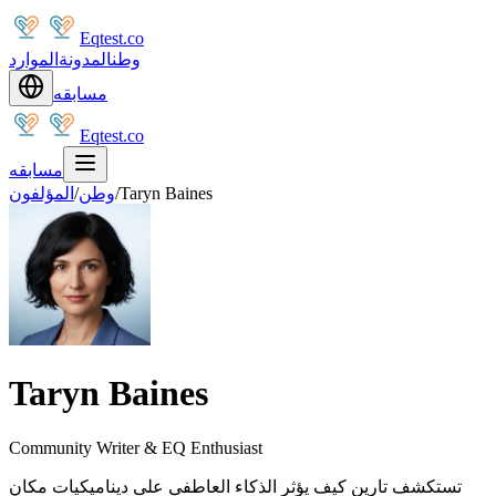
Eqtest.co
وطن
المدونة
الموارد
مسابقه
Eqtest.co
مسابقه
Taryn Baines
/
وطن
/
المؤلفون
Taryn Baines
Community Writer & EQ Enthusiast
تستكشف تارين كيف يؤثر الذكاء العاطفي على ديناميكيات مكان