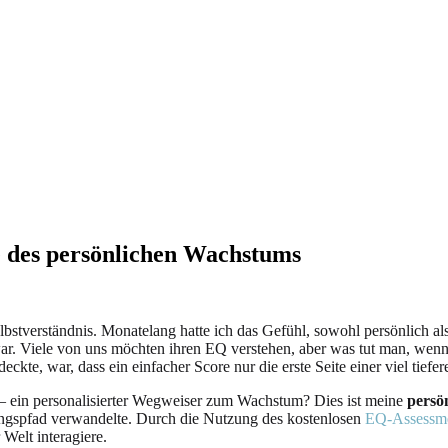
e des persönlichen Wachstums
stverständnis. Monatelang hatte ich das Gefühl, sowohl persönlich als a
l war. Viele von uns möchten ihren EQ verstehen, aber was tut man, we
ckte, war, dass ein einfacher Score nur die erste Seite einer viel tiefer
 – ein personalisierter Wegweiser zum Wachstum? Dies ist meine
persö
ungspfad verwandelte. Durch die Nutzung des kostenlosen
EQ-Assessm
 Welt interagiere.