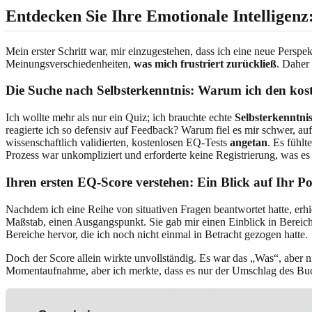
Entdecken Sie Ihre Emotionale Intelligenz
Mein erster Schritt war, mir einzugestehen, dass ich eine neue Persp
Meinungsverschiedenheiten,
was mich frustriert zurückließ
. Daher
Die Suche nach Selbsterkenntnis: Warum ich den kos
Ich wollte mehr als nur ein Quiz; ich brauchte echte
Selbsterkenntni
reagierte ich so defensiv auf Feedback? Warum fiel es mir schwer, a
wissenschaftlich validierten, kostenlosen EQ-Tests
angetan
. Es fühl
Prozess war unkompliziert und erforderte keine Registrierung, was es
Ihren ersten EQ-Score verstehen: Ein Blick auf Ihr Po
Nachdem ich eine Reihe von situativen Fragen beantwortet hatte, erhi
Maßstab, einen Ausgangspunkt. Sie gab mir einen Einblick in Bereic
Bereiche hervor, die ich noch nicht einmal in Betracht gezogen hatte.
Doch der Score allein wirkte unvollständig. Es war das „Was“, aber n
Momentaufnahme, aber ich merkte, dass es nur der Umschlag des Buche