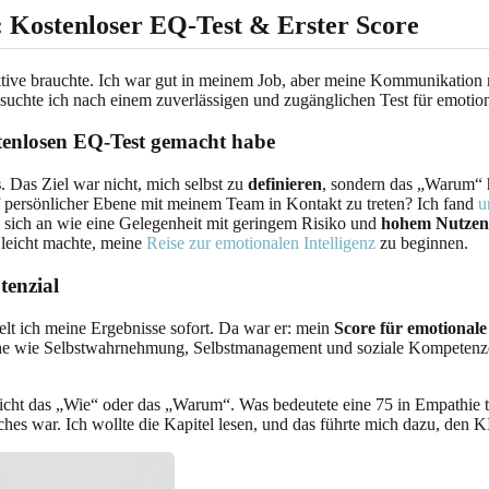
: Kostenloser EQ-Test & Erster Score
ektive brauchte. Ich war gut in meinem Job, aber meine Kommunikation 
 suchte ich nach einem zuverlässigen und zugänglichen Test für emotiona
tenlosen EQ-Test gemacht habe
s
. Das Ziel war nicht, mich selbst zu
definieren
, sondern das „Warum“ 
uf persönlicher Ebene mit meinem Team in Kontakt zu treten? Ich fand
u
te sich an wie eine Gelegenheit mit geringem Risiko und
hohem Nutzen
 leicht machte, meine
Reise zur emotionalen Intelligenz
zu beginnen.
tenzial
elt ich meine Ergebnisse sofort. Da war er: mein
Score für emotionale 
he wie Selbstwahrnehmung, Selbstmanagement und soziale Kompetenzen. 
icht das „Wie“ oder das „Warum“. Was bedeutete eine 75 in Empathie ta
s war. Ich wollte die Kapitel lesen, und das führte mich dazu, den KI