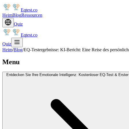
Eqtest.co
Heim
Blog
Ressourcen
Quiz
Eqtest.co
Quiz
Heim
/
Blog
/
EQ-Testergebnisse: KI-Bericht: Eine Reise des persönli
Menu
Entdecken Sie Ihre Emotionale Intelligenz: Kostenloser EQ-Test & Erster