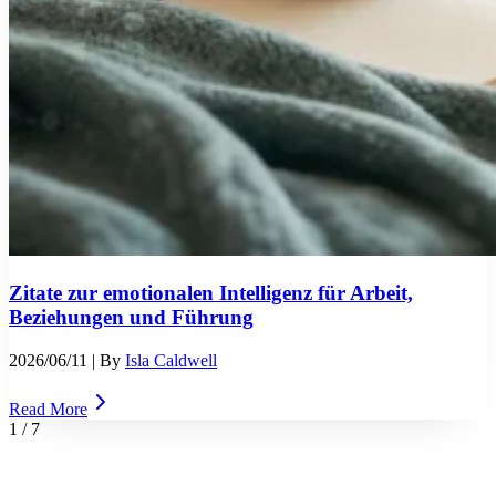
Zitate zur emotionalen Intelligenz für Arbeit,
Beziehungen und Führung
2026/06/11
| By
Isla Caldwell
Read More
1
/
7