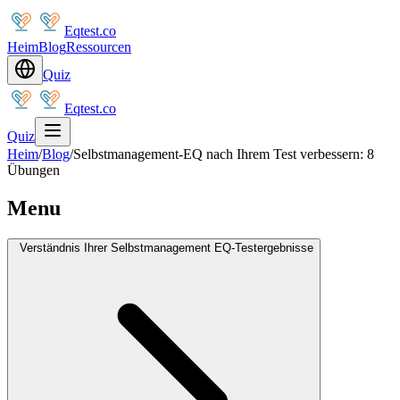
Eqtest.co
Heim
Blog
Ressourcen
Quiz
Eqtest.co
Quiz
Heim
/
Blog
/
Selbstmanagement-EQ nach Ihrem Test verbessern: 8
Übungen
Menu
Verständnis Ihrer Selbstmanagement EQ-Testergebnisse