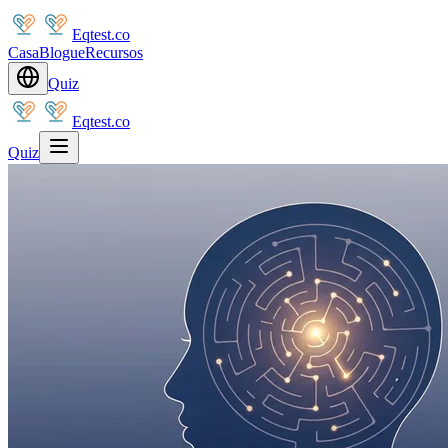
Eqtest.co
Casa
Blogue
Recursos
Quiz
Eqtest.co
Quiz