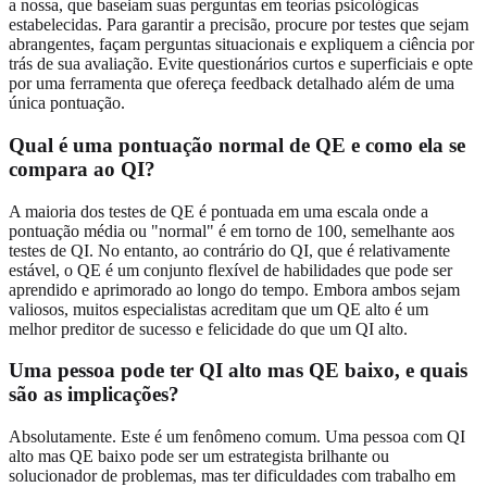
a nossa, que baseiam suas perguntas em teorias psicológicas
estabelecidas. Para garantir a precisão, procure por testes que sejam
abrangentes, façam perguntas situacionais e expliquem a ciência por
trás de sua avaliação. Evite questionários curtos e superficiais e opte
por uma ferramenta que ofereça feedback detalhado além de uma
única pontuação.
Qual é uma pontuação normal de QE e como ela se
compara ao QI?
A maioria dos testes de QE é pontuada em uma escala onde a
pontuação média ou "normal" é em torno de 100, semelhante aos
testes de QI. No entanto, ao contrário do QI, que é relativamente
estável, o QE é um conjunto flexível de habilidades que pode ser
aprendido e aprimorado ao longo do tempo. Embora ambos sejam
valiosos, muitos especialistas acreditam que um QE alto é um
melhor preditor de sucesso e felicidade do que um QI alto.
Uma pessoa pode ter QI alto mas QE baixo, e quais
são as implicações?
Absolutamente. Este é um fenômeno comum. Uma pessoa com QI
alto mas QE baixo pode ser um estrategista brilhante ou
solucionador de problemas, mas ter dificuldades com trabalho em