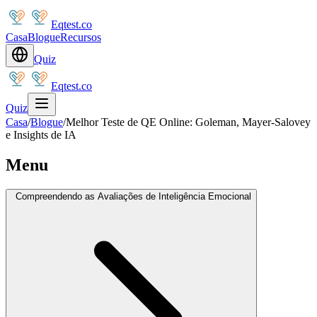
Eqtest.co
Casa
Blogue
Recursos
Quiz
Eqtest.co
Quiz
Casa
/
Blogue
/
Melhor Teste de QE Online: Goleman, Mayer-Salovey
e Insights de IA
Menu
Compreendendo as Avaliações de Inteligência Emocional