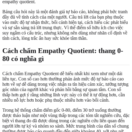
empathy quotient.
Bảng câu hỏi này là một đánh giá tự báo cáo, không phải bức tranh
đầy đủ về tính cách của một người. Câu trả lời của bạn phụ thuộc
vào mức độ tự nhận thức, bối cảnh hiện tại, cách hiểu các phát biểu
và sự sẵn sàng trả lời trung thực. Vì thế điểm số hữu ích cho việc
suy ngẫm có cấu trúc, nhưng không nên dùng như nhãn cố định về
tính cách, lòng trắc ẩn hay sức khỏe tâm thần.
Cách chấm Empathy Quotient: thang 0-
80 có nghĩa gì
Cách chấm Empathy Quotient dễ hiểu nhất khi xem như một dải
liên tục. Con số cao hơn thường phản ánh mức độ tự báo cáo cao
hơn về sự dễ dàng trong việc nhận ra tín hiệu cảm xúc, tưởng tượng
góc nhìn của người khác và phản hồi bằng sự quan tâm. Con số
thấp hơn gợi ý rằng những lĩnh vực này có thể ít tự động hơn, cần
nhiều nỗ lực hơn hoặc phụ thuộc nhiều hơn vào bối cảnh.
Trong hệ thống chấm điểm gốc 0-80, điểm 30 trở xuống thường
được thảo luận như một vùng thấp trong các tóm tắt nghiên cứu, đặc
biệt vì thang đo đã được dùng trong các nghiên cứu liên quan đến
người lớn tự kỷ và nhóm so sánh. Mức trung bình của dân số chung
thường được báo cáo quanh đầu đến giữa khoảng 40, với phụ nữ