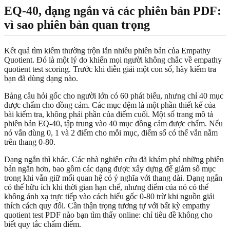
EQ-40, dạng ngắn và các phiên bản PDF:
vì sao phiên bản quan trọng
Kết quả tìm kiếm thường trộn lẫn nhiều phiên bản của Empathy
Quotient. Đó là một lý do khiến mọi người không chắc về empathy
quotient test scoring. Trước khi diễn giải một con số, hãy kiểm tra
bạn đã dùng dạng nào.
Bảng câu hỏi gốc cho người lớn có 60 phát biểu, nhưng chỉ 40 mục
được chấm cho đồng cảm. Các mục đệm là một phần thiết kế của
bài kiểm tra, không phải phần của điểm cuối. Một số trang mô tả
phiên bản EQ-40, tập trung vào 40 mục đồng cảm được chấm. Nếu
nó vẫn dùng 0, 1 và 2 điểm cho mỗi mục, điểm số có thể vẫn nằm
trên thang 0-80.
Dạng ngắn thì khác. Các nhà nghiên cứu đã khám phá những phiên
bản ngắn hơn, bao gồm các dạng được xây dựng để giảm số mục
trong khi vẫn giữ mối quan hệ có ý nghĩa với thang dài. Dạng ngắn
có thể hữu ích khi thời gian hạn chế, nhưng điểm của nó có thể
không ánh xạ trực tiếp vào cách hiểu gốc 0-80 trừ khi nguồn giải
thích cách quy đổi. Cần thận trọng tương tự với bất kỳ empathy
quotient test PDF nào bạn tìm thấy online: chỉ tiêu đề không cho
biết quy tắc chấm điểm.