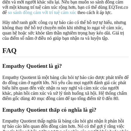
diện và mời người khác sửa lại. Nếu bạn muốn so sánh đồng cảm
với một khung trí tuệ cảm xúc rộng hơn, bạn có thể dùng EQTest.co
để
so sánh đồng cảm với trí tuệ cảm xúc
theo cách ít áp lực.
Hãy nhớ ranh giới: công cụ tự báo cáo có thể hỗ trợ tự hiểu, nhưng
không thay thế hỗ trợ chuyên môn khi những lo ngại về cảm xúc,
quan hệ hoặc sức khỏe tâm thần nghiêm trọng hay kéo dài. Giá trị
của điểm số nằm ở điều nó giúp bạn nhận ra và luyện tập.
FAQ
Empathy Quotient là gì?
Empathy Quotient là một bảng câu hỏi tự báo cáo được phát triển để
đo đồng cảm ở người lớn. Nó yêu cầu mọi người đánh giá các phát
biểu liên quan đến việc nhận ra suy nghĩ và cảm xúc của người
khác, phản hồi cảm xúc và xử lý tình huống xã hội. Hệ thống chấm
điểm gốc dùng 40 mục đồng cảm để tạo tổng điểm từ 0 đến 80.
Empathy Quotient thấp có nghĩa là gì?
Empathy Quotient thấp nghĩa là bảng câu hỏi ghi nhận ít phản hồi
tự báo cáo liên quan đến đồng cảm hơn. Nó có thể gợi ý rằng việc