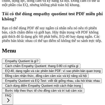
chỉnh, động lực, đồng cảm và kỹ năng xã hội. Đồng cảm có thể là
một phần của EQ, nhưng không phải toàn bộ khung.
Tôi có thể dùng empathy quotient test PDF miễn phí
không?
Bạn có thể dùng PDF để suy ngẫm cá nhân nếu nó nêu rõ phiên
bản, cách chấm điểm và giới hạn. Hãy thận trọng với PDF không
giải thích đó là dạng gốc 60 phát biểu, EQ-40 hay dạng ngắn. Các
phiên bản khác nhau có thể tạo điểm số không thể so sánh trực tiếp.
Menu
Empathy Quotient là gì?
Cách chấm Empathy Quotient: thang 0-80 có nghĩa gì
EQ-40, dạng ngắn và các phiên bản PDF: vì sao phiên bản quan trọng
Đồng cảm nhận thức, đồng cảm cảm xúc và kỹ năng xã hội
Empathy Quotient và EQ Test: viết tắt giống nhau, câu hỏi khác nhau
Cách dùng điểm Empathy Quotient một cách thận trọng
Bước tiếp theo thực tế cho đồng cảm và trí tuệ cảm xúc
FAQ