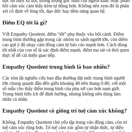
đọc tín hiệu xã hội, tưởng tượng góc nhìn của người khác hoặc phản
hồi cảm xúc cảm thấy kém tự động hơn. Không nên xem đó là phán
xét cố định về lòng tốt, đạo đức hay tiềm năng quan hệ.
Điểm EQ tốt là gì?
Với Empathy Quotient, điểm “tốt” phụ thuộc vào bối cảnh. Điểm
trung bình thường gặp trong các nhóm so sánh người lớn, còn điểm
cao gợi ý độ nhạy cảm đồng cảm tự báo cáo mạnh hơn. Cách dùng
tốt nhất của con số là xác định điểm mạnh, điểm ma sát và thói quen
thực tế để cải thiện giao tiếp.
Empathy Quotient trung bình là bao nhiêu?
Các tóm tắt nghiên cứu ban đầu thường đặt mức trung bình người
lớn chung quanh đầu đến giữa khoảng 40 trên thang 0-80, với một
số mẫu cho thấy điểm trung bình của phụ nữ cao hơn nam giới.
Trung bình hữu ích để định hướng, nhưng không nên dùng làm
nhãn cá nhân.
Empathy Quotient có giống trí tuệ cảm xúc không?
Không. Empathy Quotient chủ yếu tập trung vào đồng cảm, còn trí
tuệ cảm xúc rộng hơn. Trí tuệ cảm xúc gồm tự nhận thức, tự điều