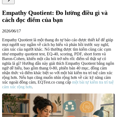
Empathy Quotient: Đo lường điều gì và
cách đọc điểm của bạn
2026/06/17
Empathy Quotient là một thang đo tự báo cáo được thiết kế để giúp
mọi người suy ngẫm về cách họ hiểu và phản hồi trước suy nghĩ,
cảm xúc của người khác. Nó thường được tìm kiếm cùng các cụm
như empathy quotient test, EQ-40, scoring, PDF, short form và
Baron-Cohen, khiến một câu hỏi trở nên rối: điểm số thật sự có
nghĩa là gì? Hướng dẫn này giải thích Empathy Quotient bằng ngôn
ngữ dễ hiểu, bao gồm thang 0-80, phiên bản 40 mục, đồng cảm
nhận thức và điểm khác biệt so với một bài kiểm tra trí tuệ cảm xúc
rộng hơn. Nếu bạn cũng muốn nhìn rộng hơn về các kỹ năng cảm
xúc ngoài đồng cảm, EQTest.co cung cấp
một bài tự kiểm tra trí tuệ
cảm xúc rộng hơn
.