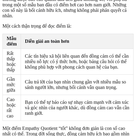
trong một số mẫu ban đầu có điểm hơi cao hơn nam giới. Những
con số này là bối cảnh hữu ích, nhưng không phải phán quyết cá
nhân.
Một cách thận trọng để đọc điểm là:
Mẫu
Diễn giải an toàn hơn
điểm
Rất
Các tín hiệu xã hội liên quan đến đồng cảm có thể cần
thấp
nhiều nỗ lực có ý thức hơn, hoặc bảng câu hỏi có thể
hoặc
không phù hợp với phong cách quan hệ của bạn.
thấp
Gần
Câu trả lời của bạn nhìn chung gần với nhiều mẫu so
mức
sánh người lớn, nhưng bối cảnh vẫn quan trọng.
giữa
Cao
Bạn có thể tự báo cáo sự nhạy cảm mạnh với cảm xúc
hoặc
và góc nhìn của người khác, dù đồng cảm cao vẫn cần
rất
ranh giới.
cao
Một điểm Empathy Quotient “tốt” không đơn giản là con số cao
nhất có thể. Trong đời sống thực, đồng cảm hữu ích bao gồm nhìn