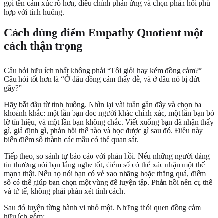
gọi tên cảm xúc rõ hơn, điều chỉnh phản ứng và chọn phản hồi phù
hợp với tình huống.
Cách dùng điểm Empathy Quotient một
cách thận trọng
Câu hỏi hữu ích nhất không phải “Tôi giỏi hay kém đồng cảm?”
Câu hỏi tốt hơn là “Ở đâu đồng cảm thấy dễ, và ở đâu nó bị đứt
gãy?”
Hãy bắt đầu từ tình huống. Nhìn lại vài tuần gần đây và chọn ba
khoảnh khắc: một lần bạn đọc người khác chính xác, một lần bạn bỏ
lỡ tín hiệu, và một lần bạn không chắc. Viết xuống bạn đã nhận thấy
gì, giả định gì, phản hồi thế nào và học được gì sau đó. Điều này
biến điểm số thành các mẫu có thể quan sát.
Tiếp theo, so sánh tự báo cáo với phản hồi. Nếu những người đáng
tin thường nói bạn lắng nghe tốt, điểm số có thể xác nhận một thế
mạnh thật. Nếu họ nói bạn có vẻ xao nhãng hoặc thẳng quá, điểm
số có thể giúp bạn chọn một vùng để luyện tập. Phản hồi nên cụ thể
và tử tế, không phải phán xét tính cách.
Sau đó luyện từng hành vi nhỏ một. Những thói quen đồng cảm
hữu ích gồm: