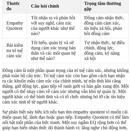
Thước
Trọng tâm thường
Câu hỏi chính
đo
gặp
Tôi nhận ra và phản hồi
Đồng cảm nhận thức,
Empathy
với suy nghĩ, cảm xúc
đồng cảm cảm xúc,
Quotient
của người khác như thế
tín hiệu xã hội, phản
nào?
hồi đồng cảm
Tôi hiểu, quản lý và sử
Tự nhận thức, tự điều
Bài kiểm
dụng cảm xúc trong bản
chỉnh, động lực,
tra trí tuệ
thân và các mối quan hệ
đồng cảm, kỹ năng
cảm xúc
như thế nào?
xã hội
Đồng cảm là một phần quan trọng của trí tuệ cảm xúc, nhưng không
phải toàn bộ cấu trúc. Trí tuệ cảm xúc còn bao gồm cách bạn nhận
ra các khuôn mẫu cảm xúc của chính mình, tự trấn tĩnh khi căng
thẳng, giữ động lực, giao tiếp về ranh giới và hàn gắn xung đột. Một
người có thể nhạy cảm về cảm xúc nhưng vẫn khó tự quản lý. Một
người khác có thể bình tĩnh và có tổ chức nhưng bỏ lỡ các tín hiệu
cảm xúc tinh tế từ người khác.
Sự phân biệt này hữu ích nếu bạn tìm empathy quotient vì muốn cải
thiện quan hệ, lãnh đạo hoặc giao tiếp. Empathy Quotient có thể làm
nổi bật một phần của bức tranh. Một suy ngẫm EQ rộng hơn có thể
giúp bạn biến nhận thức đó thành hành vi: lắng nghe chủ động hơn,