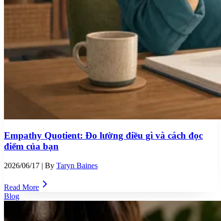
Empathy Quotient: Đo lường điều gì và cách đọc
điểm của bạn
2026/06/17
| By
Taryn Baines
Read More
Blog