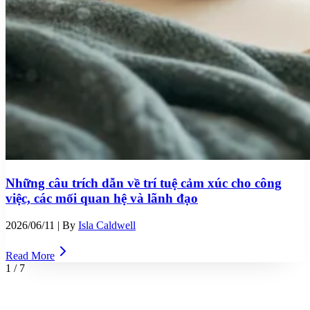
Những câu trích dẫn về trí tuệ cảm xúc cho công
việc, các mối quan hệ và lãnh đạo
2026/06/11
| By
Isla Caldwell
Read More
1
/
7