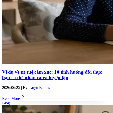
Ví dụ về trí tuệ cảm xúc: 10 tình huống đời thực
bạn có thể nhận ra và luyện tập
2026/06/25
| By
Taryn Baines
Read More
Blog