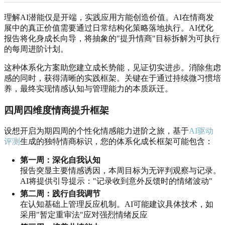
理解AI潜能仅是开端，实践应用方能创造价值。AI在情商发
展中的真正价值需要通过日常结构化策略落地执行。AI优化
报告将化身成长向导，将抽象的"提升情商"目标拆解为可执行
的每周进阶计划。
这种体系化方案助您建立成长势能，见证切实进步。消除焦虑
感的同时，获得清晰的实践框架。关键在于通过持续微习惯培
养，最终实现情感认知与管理能力的本质跃迁。
四周四维度情商提升框架
设想开启为期四周的个性化情感能力进阶之旅，基于
AI驱动
评测
生成的独特情商标识，您的体系化成长框架可能包含：
第一周：深化自我认知
报告突显主要情感诱因，本周目标为无评判观察与记录。
AI将提供引导提示："记录收到意外反馈时的情绪波动"
第二周：践行自我调节
在认知基础上管理反应机制。AI可能建议具体技术，如
采用"暂定重审法"应对强烈情绪反应