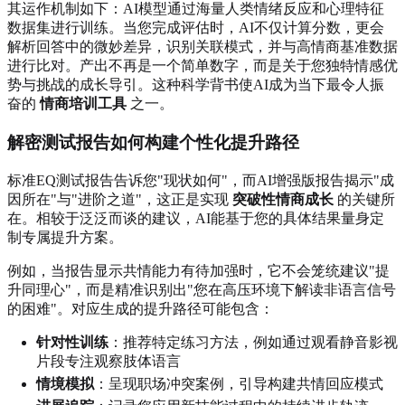
其运作机制如下：AI模型通过海量人类情绪反应和心理特征
数据集进行训练。当您完成评估时，AI不仅计算分数，更会
解析回答中的微妙差异，识别关联模式，并与高情商基准数据
进行比对。产出不再是一个简单数字，而是关于您独特情感优
势与挑战的成长导引。这种科学背书使AI成为当下最令人振
奋的
情商培训工具
之一。
解密测试报告如何构建个性化提升路径
标准EQ测试报告告诉您"现状如何"，而AI增强版报告揭示"成
因所在"与"进阶之道"，这正是实现
突破性情商成长
的关键所
在。相较于泛泛而谈的建议，AI能基于您的具体结果量身定
制专属提升方案。
例如，当报告显示共情能力有待加强时，它不会笼统建议"提
升同理心"，而是精准识别出"您在高压环境下解读非语言信号
的困难"。对应生成的提升路径可能包含：
针对性训练
：推荐特定练习方法，例如通过观看静音影视
片段专注观察肢体语言
情境模拟
：呈现职场冲突案例，引导构建共情回应模式