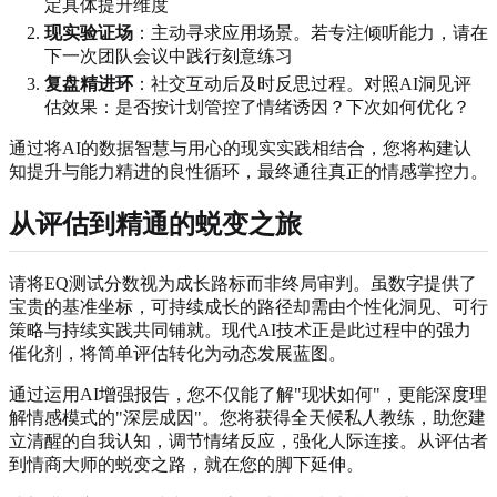
定具体提升维度
现实验证场
：主动寻求应用场景。若专注倾听能力，请在
下一次团队会议中践行刻意练习
复盘精进环
：社交互动后及时反思过程。对照AI洞见评
估效果：是否按计划管控了情绪诱因？下次如何优化？
通过将AI的数据智慧与用心的现实实践相结合，您将构建认
知提升与能力精进的良性循环，最终通往真正的情感掌控力。
从评估到精通的蜕变之旅
请将EQ测试分数视为成长路标而非终局审判。虽数字提供了
宝贵的基准坐标，可持续成长的路径却需由个性化洞见、可行
策略与持续实践共同铺就。现代AI技术正是此过程中的强力
催化剂，将简单评估转化为动态发展蓝图。
通过运用AI增强报告，您不仅能了解"现状如何"，更能深度理
解情感模式的"深层成因"。您将获得全天候私人教练，助您建
立清醒的自我认知，调节情绪反应，强化人际连接。从评估者
到情商大师的蜕变之路，就在您的脚下延伸。