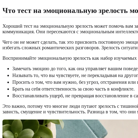
Что тест на эмоциональную зрелость мо
Хороший тест на эмоциональную зрелость может помочь вам зад
коммуникация. Они пересекаются с эмоциональным интеллектом
Чего он не может сделать, так это присвоить постоянную эмоц
избегать сложных романтических разговоров. Зрелость ситуати
Воспринимайте эмоциональную зрелость как набор изучаемых
Замечать эмоцию до того, как она управляет вашим повед
Называть то, что вы чувствуете, не перекладывая на другог
Просить о том, что вам нужно, без угроз, отстранения или 
Брать на себя ответственность за свою часть в конфликте.
Восстанавливать ущерб, не превращая восстановление в с
Это важно, потому что многие люди путают зрелость с тишиной
зависть, смущение и чувствительность. Разница в том, что они