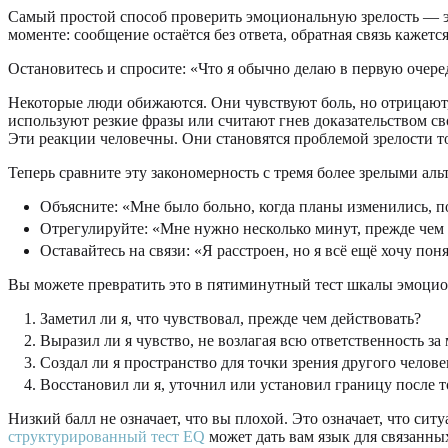
Самый простой способ проверить эмоциональную зрелость — это
моменте: сообщение остаётся без ответа, обратная связь кажет
Остановитесь и спросите: «Что я обычно делаю в первую очере
Некоторые люди обижаются. Они чувствуют боль, но отрицают, 
используют резкие фразы или считают гнев доказательством с
Эти реакции человечны. Они становятся проблемой зрелости то
Теперь сравните эту закономерность с тремя более зрелыми аль
Объясните: «Мне было больно, когда планы изменились, по
Отрегулируйте: «Мне нужно несколько минут, прежде чем я 
Оставайтесь на связи: «Я расстроен, но я всё ещё хочу пон
Вы можете превратить это в пятиминутный тест шкалы эмоциона
Заметил ли я, что чувствовал, прежде чем действовать?
Выразил ли я чувство, не возлагая всю ответственность з
Создал ли я пространство для точки зрения другого челове
Восстановил ли я, уточнил или установил границу после т
Низкий балл не означает, что вы плохой. Это означает, что си
структурированный тест EQ
может дать вам язык для связанны