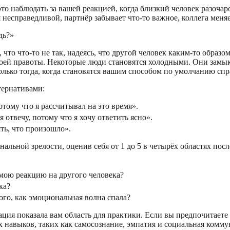
 наблюдать за вашей реакцией, когда близкий человек разочаро
ся несправедливой, партнёр забывает что-то важное, коллега ме
дь?»
что что-то не так, надеясь, что другой человек каким-то обра
воей правоты. Некоторые люди становятся холодными. Они замык
лько тогда, когда становятся вашим способом по умолчанию спр
тернативами:
тому что я рассчитывал на это время».
отвечу, потому что я хочу ответить ясно».
ять, что произошло».
льной зрелости, оценив себя от 1 до 5 в четырёх областях пос
а мою реакцию на другого человека?
ка?
ого, как эмоциональная волна спала?
туация показала вам область для практики. Если вы предпочитае
х навыков, таких как самосознание, эмпатия и социальная комму