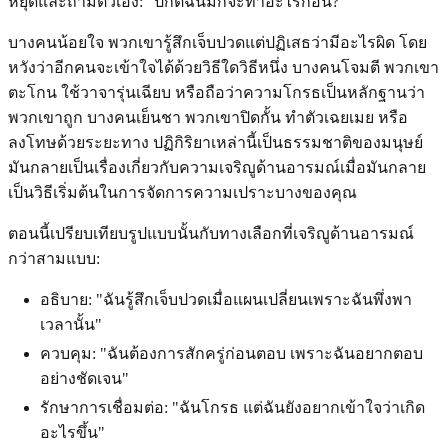
หยุดและถามตัวเอง: "ปกติฉันมักจะทำอะไรก่อน?"
บางคนน้อยใจ พวกเขารู้สึกเจ็บปวดแต่ปฏิเสธว่ามีอะไรผิด โดย
หวังว่าอีกคนจะเข้าใจได้ด้วยวิธีใดวิธีหนึ่ง บางคนโจมตี พวกเขา
ตะโกน ใช้วาจารุ่นเฉียบ หรือถือว่าความโกรธเป็นหลักฐานว่า
พวกเขาถูก บางคนเย็นชา พวกเขาปิดกั้น ทำตัวเฉยเมย หรือ
ลงโทษด้วยระยะทาง ปฏิกิริยาเหล่านี้เป็นธรรมชาติของมนุษย์
มันกลายเป็นเรื่องเกี่ยวกับความเจริญูด้านอารมณ์เมื่อมันกลาย
เป็นวิธีเริ่มต้นในการจัดการความเปราะบางของคุณ
ตอนนี้เปรียบเทียบรูปแบบนั้นกับทางเลือกที่เจริญูด้านอารมณ์
กว่าสามแบบ:
อธิบาย: "ฉันรู้สึกเจ็บปวดเมื่อแผนเปลี่ยนเพราะฉันพึ่งพา
เวลานั้น"
ควบคุม: "ฉันต้องการสักครู่ก่อนตอบ เพราะฉันอยากตอบ
อย่างชัดเจน"
รักษาการเชื่อมต่อ: "ฉันโกรธ แต่ฉันยังอยากเข้าใจว่าเกิด
อะไรขึ้น"