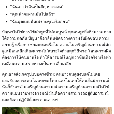
"ฉันเดาว่าฉันเป็นปัญหาตลอด"
"คุณน่าจะผ่านมันไปแล้ว"
"ฉันพูดแบบนั้นเพราะคุณเริ่มก่อน"
ปัญหาไม่ใช่การใช้คำพูดที่ไม่สมบูรณ์ ทุกคนพูดสิ่งที่งุ่มง่ามภาย
ใต้ความกดดัน ปัญหาคือวลีนั้นขัดขวางความรับผิดชอบ ความ
อยากรู้ หรือการซ่อมแซมหรือไม่ ความไม่เจริญูด้านอารมณ์มัก
ดูเหมือนหลีกเลี่ยงความไม่สบายใจด้วยทุกวิถีทาง: โอนความผิด
ต้องการให้คนอ่านใจ ทำให้อารมณ์ใหญ่กว่าข้อเท็จจริง หรือทำ
เหมือนความเปราะบางเป็นการเสื่อมเสีย
คุณอาจสังเกตรูปแบบตรงข้าม: คนบางคนดูสงบแต่ไม่เคย
ยอมรับผลกระทบ ไม่เคยขอโทษ และไม่เคยให้คนอื่นมีอารมณ์
นั่นก็ยังอาจไม่เจริญูด้านอารมณ์ ความเจริญูด้านอารมณ์ไม่ใช่
ความแบนราบทางอารมณ์ มันคือความสามารถอยู่กับอารมณ์
และยังคงปฏิบัติด้วยความเคารพ