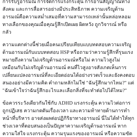
การรับรู้อารมณ์ การจัดการแรงกระตุ้น การอ่านสัญญาณทาง
สังคม และการสื่อสารอย่างมีประสิทธิภาพ ความเจริญูด้าน
อารมณ์คือความสม่ำเสมอที่ความสามารถเหล่านั้นหล่อหลอม
ทางเลือกของคุณเมื่อคุณรู้สึกเปิดเผย ผิดหวัง ถูกวิจารณ์ หรือ
กลัว
ความแตกต่างนี้ช่วยเมื่อคนเปรียบเทียบแบบทดสอบความเจริญู
ด้านอารมณ์กับแบบทดสอบ HSP หรือถามว่าความรู้สึกที่รุนแรง
หมายถึงความไม่เจริญูด้านอารมณ์หรือไม่ ความไวสูงไม่
เหมือนกับไม่เจริญูด้านอารมณ์ คนที่ไวสูงอาจสังเกตเห็นการ
เปลี่ยนแปลงอารมณ์ที่ละเอียดอ่อนได้อย่างรวดเร็วและยังคงตอบ
สนองอย่างมีความคิด คำถามหลักไม่ใช่ "ฉันรู้สึกมากไหม?" แต่
"ฉันเข้าใจว่าฉันรู้สึกอะไรและเลือกสิ่งที่จะทำต่อไปได้ไหม?"
ข้อควรระวังเดียวกันใช้กับ ADHD แรงกระตุ้น ความไวต่อการ
ถูกปฏิเสธ ความกดดันเรื่องเวลา และความท้าทายด้านการทำ
หน้าที่บริหาร อาจส่งผลต่อปฏิกิริยาทางอารมณ์ นี่ไม่ได้ทำให้ทุก
ช่วงเวลาที่ตอบสนองเป็นปัญหาความเจริญูด้านอารมณ์ หาก
ความใส่ใจ แรงกระตุ้น ความรุนแรงของอารมณ์ หรือความขัด