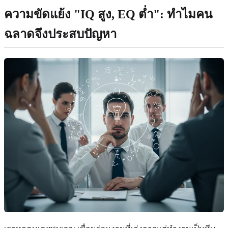
ความขัดแย้ง "IQ สูง, EQ ต่ำ": ทำไมคน
ฉลาดจึงประสบปัญหา