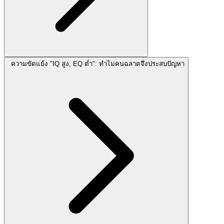
ความขัดแย้ง "IQ สูง, EQ ต่ำ": ทำไมคนฉลาดจึงประสบปัญหา