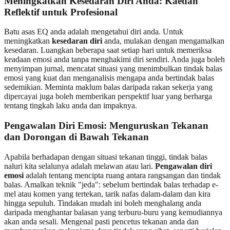
Meningkatkan Kesedaran Diri Anda: Kaedah
Reflektif untuk Profesional
Batu asas EQ anda adalah mengetahui diri anda. Untuk
meningkatkan
kesedaran diri
anda, mulakan dengan mengamalkan
kesedaran. Luangkan beberapa saat setiap hari untuk memeriksa
keadaan emosi anda tanpa menghakimi diri sendiri. Anda juga boleh
menyimpan jurnal, mencatat situasi yang menimbulkan tindak balas
emosi yang kuat dan menganalisis mengapa anda bertindak balas
sedemikian. Meminta maklum balas daripada rakan sekerja yang
dipercayai juga boleh memberikan perspektif luar yang berharga
tentang tingkah laku anda dan impaknya.
Pengawalan Diri Emosi: Menguruskan Tekanan
dan Dorongan di Bawah Tekanan
Apabila berhadapan dengan situasi tekanan tinggi, tindak balas
naluri kita selalunya adalah melawan atau lari.
Pengawalan diri
emosi
adalah tentang mencipta ruang antara rangsangan dan tindak
balas. Amalkan teknik "jeda": sebelum bertindak balas terhadap e-
mel atau komen yang tertekan, tarik nafas dalam-dalam dan kira
hingga sepuluh. Tindakan mudah ini boleh menghalang anda
daripada menghantar balasan yang terburu-buru yang kemudiannya
akan anda sesali. Mengenal pasti pencetus tekanan anda dan