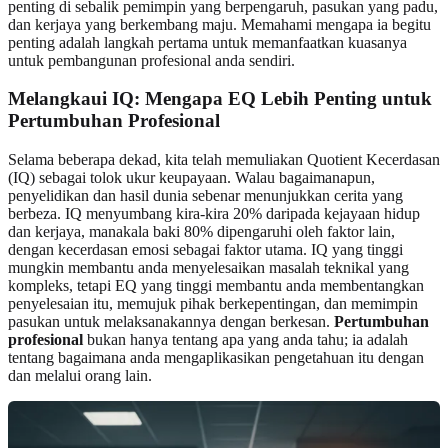
penting di sebalik pemimpin yang berpengaruh, pasukan yang padu,
dan kerjaya yang berkembang maju. Memahami mengapa ia begitu
penting adalah langkah pertama untuk memanfaatkan kuasanya
untuk pembangunan profesional anda sendiri.
Melangkaui IQ: Mengapa EQ Lebih Penting untuk
Pertumbuhan Profesional
Selama beberapa dekad, kita telah memuliakan Quotient Kecerdasan
(IQ) sebagai tolok ukur keupayaan. Walau bagaimanapun,
penyelidikan dan hasil dunia sebenar menunjukkan cerita yang
berbeza. IQ menyumbang kira-kira 20% daripada kejayaan hidup
dan kerjaya, manakala baki 80% dipengaruhi oleh faktor lain,
dengan kecerdasan emosi sebagai faktor utama. IQ yang tinggi
mungkin membantu anda menyelesaikan masalah teknikal yang
kompleks, tetapi EQ yang tinggi membantu anda membentangkan
penyelesaian itu, memujuk pihak berkepentingan, dan memimpin
pasukan untuk melaksanakannya dengan berkesan.
Pertumbuhan
profesional
bukan hanya tentang apa yang anda tahu; ia adalah
tentang bagaimana anda mengaplikasikan pengetahuan itu dengan
dan melalui orang lain.