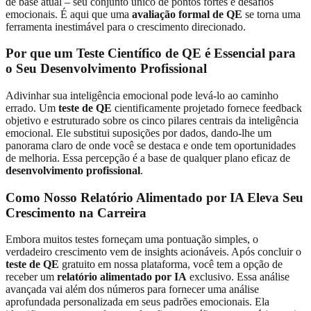
de base atual – seu conjunto único de pontos fortes e desafios
emocionais. É aqui que uma
avaliação formal de QE
se torna uma
ferramenta inestimável para o crescimento direcionado.
Por que um Teste Científico de QE é Essencial para
o Seu Desenvolvimento Profissional
Adivinhar sua inteligência emocional pode levá-lo ao caminho
errado. Um
teste de QE
cientificamente projetado fornece feedback
objetivo e estruturado sobre os cinco pilares centrais da inteligência
emocional. Ele substitui suposições por dados, dando-lhe um
panorama claro de onde você se destaca e onde tem oportunidades
de melhoria. Essa percepção é a base de qualquer plano eficaz de
desenvolvimento profissional
.
Como Nosso Relatório Alimentado por IA Eleva Seu
Crescimento na Carreira
Embora muitos testes forneçam uma pontuação simples, o
verdadeiro crescimento vem de insights acionáveis. Após concluir o
teste de QE
gratuito em nossa plataforma, você tem a opção de
receber um
relatório alimentado por IA
exclusivo. Essa análise
avançada vai além dos números para fornecer uma análise
aprofundada personalizada em seus padrões emocionais. Ela