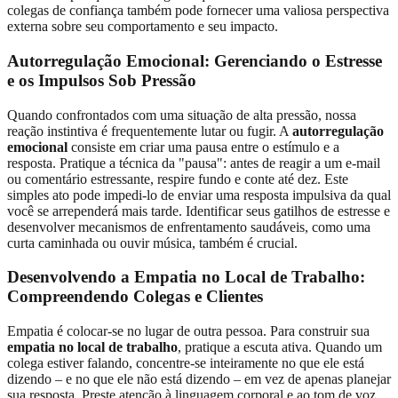
colegas de confiança também pode fornecer uma valiosa perspectiva
externa sobre seu comportamento e seu impacto.
Autorregulação Emocional: Gerenciando o Estresse
e os Impulsos Sob Pressão
Quando confrontados com uma situação de alta pressão, nossa
reação instintiva é frequentemente lutar ou fugir. A
autorregulação
emocional
consiste em criar uma pausa entre o estímulo e a
resposta. Pratique a técnica da "pausa": antes de reagir a um e-mail
ou comentário estressante, respire fundo e conte até dez. Este
simples ato pode impedi-lo de enviar uma resposta impulsiva da qual
você se arrependerá mais tarde. Identificar seus gatilhos de estresse e
desenvolver mecanismos de enfrentamento saudáveis, como uma
curta caminhada ou ouvir música, também é crucial.
Desenvolvendo a Empatia no Local de Trabalho:
Compreendendo Colegas e Clientes
Empatia é colocar-se no lugar de outra pessoa. Para construir sua
empatia no local de trabalho
, pratique a escuta ativa. Quando um
colega estiver falando, concentre-se inteiramente no que ele está
dizendo – e no que ele não está dizendo – em vez de apenas planejar
sua resposta. Preste atenção à linguagem corporal e ao tom de voz.