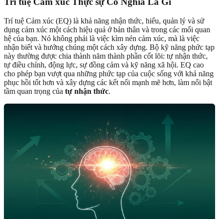
Trí tuệ Cảm xúc Thực sự Có Nghĩa Là Gì
Trí tuệ Cảm xúc (EQ) là khả năng nhận thức, hiểu, quản lý và sử
dụng cảm xúc một cách hiệu quả ở bản thân và trong các mối quan
hệ của bạn. Nó không phải là việc kìm nén cảm xúc, mà là việc
nhận biết và hướng chúng một cách xây dựng. Bộ kỹ năng phức tạp
này thường được chia thành năm thành phần cốt lõi: tự nhận thức,
tự điều chỉnh, động lực, sự đồng cảm và kỹ năng xã hội. EQ cao
cho phép bạn vượt qua những phức tạp của cuộc sống với khả năng
phục hồi tốt hơn và xây dựng các kết nối mạnh mẽ hơn, làm nổi bật
tầm quan trọng của
tự nhận thức
.