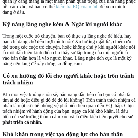
quản lý căng thẳng là một thành phần quan trọng của khả năng phục
hồi cảm xúc, và bạn có thể
kiểm tra EQ của mình
để xem mình
đang ở đâu.
Kỹ năng lắng nghe kém & Ngắt lời người khác
Trong một cuộc trò chuyện, bạn có thực sự lắng nghe để hiểu, hay
bạn chỉ đang chờ đến lượt mình nói? Xu hướng ngắt lời, chiếm ưu
thế trong các cuộc trò chuyện, hoặc không chú ý khi người khác nói
là một dấu hiệu kinh điển cho thấy sự tập trung của một người là
vào bản thân hơn là vào người khác. Lắng nghe tích cực là một kỹ
năng nền tảng để xây dựng sự đồng cảm.
Có xu hướng đổ lỗi cho người khác hoặc trốn tránh
trách nhiệm
Khi mọi việc không suôn sẻ, bản năng đầu tiên của bạn có phải là
tìm ai đó hoặc điều gì đó để đổ lỗi không? Trốn tránh trách nhiệm cá
nhân là một cơ chế phòng vệ phổ biến liên quan đến EQ thấp. Chịu
trách nhiệm về hành động của bạn, ngay cả khi khó khăn, là dấu
hiệu của sự trưởng thành cảm xúc và là điều kiện tiên quyết cho
sự
phát triển cá nhân
.
Khó khăn trong việc tạo động lực cho bản thân