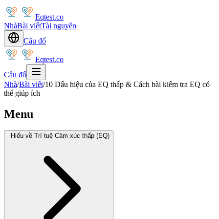
Eqtest.co
Nhà
Bài viết
Tài nguyên
Câu đố
Eqtest.co
Câu đố
Nhà
/
Bài viết
/
10 Dấu hiệu của EQ thấp & Cách bài kiểm tra EQ có
thể giúp ích
Menu
Hiểu về Trí tuệ Cảm xúc thấp (EQ)