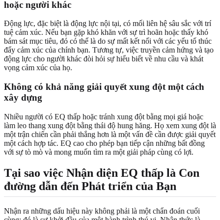
hoặc người khác
Động lực, đặc biệt là động lực nội tại, có mối liên hệ sâu sắc với trí
tuệ cảm xúc. Nếu bạn gặp khó khăn với sự trì hoãn hoặc thấy khó
bám sát mục tiêu, đó có thể là do sự mất kết nối với các yếu tố thúc
đẩy cảm xúc của chính bạn. Tương tự, việc truyền cảm hứng và tạo
động lực cho người khác đòi hỏi sự hiểu biết về nhu cầu và khát
vọng cảm xúc của họ.
Không có khả năng giải quyết xung đột một cách
xây dựng
Nhiều người có EQ thấp hoặc tránh xung đột bằng mọi giá hoặc
làm leo thang xung đột bằng thái độ hung hăng. Họ xem xung đột là
một trận chiến cần phải thắng hơn là một vấn đề cần được giải quyết
một cách hợp tác. EQ cao cho phép bạn tiếp cận những bất đồng
với sự tò mò và mong muốn tìm ra một giải pháp cùng có lợi.
Tại sao việc Nhận diện EQ thấp là Con
đường dẫn đến Phát triển của Bạn
Nhận ra những dấu hiệu này không phải là một chẩn đoán cuối
cùng; đó là sự khởi đầu của một hành trình thú vị. Nhận thức là