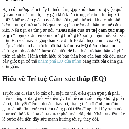
Bạn có thường cảm thấy bị hiểu lầm, gặp khó khăn trong việc quản
lý cảm xúc của mình, hay gặp khó khăn trong các tình huống xã
hội? Những cảm giác này có thể bắt nguồn từ một khía cạnh phổ
biến nhưng thường bị bỏ qua trong phát triển cá nhân: trí tuệ cảm
xúc. Nếu bạn đã từng tự hỏi,
"Dấu hiệu của trí tuệ cảm xúc thấp
là gì?"
, bạn đã đi trên con đường hướng tới sự tự nhận thức sâu sắc
hơn. Bài viết này sẽ giúp bạn xác định 10 dấu hiệu chính của EQ
thấp và chỉ cho bạn cách một
bài kiểm tra EQ
được khoa học
chứng minh có thể là bước đầu tiên để bạn hiểu rõ bản thân và phát
triển cá nhân. Hành trình hiểu rõ bản thân hơn của bạn bắt đầu ngay
bây giờ; bạn có thể
khám phá EQ của mình
bằng một bài đánh giá
đơn giản.
Hiểu về Trí tuệ Cảm xúc thấp (EQ)
Trước khi đi sâu vào các dấu hiệu cụ thể, điều quan trọng là phải
hiểu chúng ta đang nói về điều gì. Trí tuệ cảm xúc thấp không phải
là một khuyết điểm tính cách hay một trạng thái cố định; nó đơn
giản là một lĩnh vực có tiềm năng phát triển đáng kể. Hãy xem nó
như một bộ kỹ năng chưa được phát triển đầy đủ. Nhận ra điều này
là bước đầu tiên đầy sức mạnh hướng tới sự thay đổi.