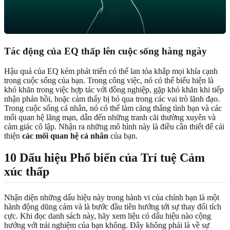
Tác động của EQ thấp lên cuộc sống hàng ngày
Hậu quả của EQ kém phát triển có thể lan tỏa khắp mọi khía cạnh
trong cuộc sống của bạn. Trong công việc, nó có thể biểu hiện là
khó khăn trong việc hợp tác với đồng nghiệp, gặp khó khăn khi tiếp
nhận phản hồi, hoặc cảm thấy bị bỏ qua trong các vai trò lãnh đạo.
Trong cuộc sống cá nhân, nó có thể làm căng thẳng tình bạn và các
mối quan hệ lãng mạn, dẫn đến những tranh cãi thường xuyên và
cảm giác cô lập. Nhận ra những mô hình này là điều cần thiết để cải
thiện
các mối quan hệ cá nhân
của bạn.
10 Dấu hiệu Phổ biến của Trí tuệ Cảm
xúc thấp
Nhận diện những dấu hiệu này trong hành vi của chính bạn là một
hành động dũng cảm và là bước đầu tiên hướng tới sự thay đổi tích
cực. Khi đọc danh sách này, hãy xem liệu có dấu hiệu nào cộng
hưởng với trải nghiệm của bạn không. Đây không phải là về sự