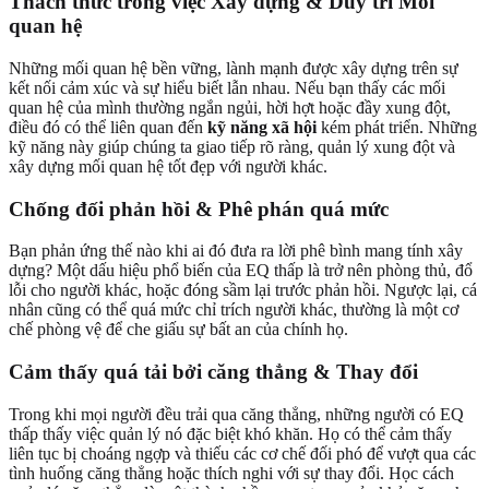
Thách thức trong việc Xây dựng & Duy trì Mối
quan hệ
Những mối quan hệ bền vững, lành mạnh được xây dựng trên sự
kết nối cảm xúc và sự hiểu biết lẫn nhau. Nếu bạn thấy các mối
quan hệ của mình thường ngắn ngủi, hời hợt hoặc đầy xung đột,
điều đó có thể liên quan đến
kỹ năng xã hội
kém phát triển. Những
kỹ năng này giúp chúng ta giao tiếp rõ ràng, quản lý xung đột và
xây dựng mối quan hệ tốt đẹp với người khác.
Chống đối phản hồi & Phê phán quá mức
Bạn phản ứng thế nào khi ai đó đưa ra lời phê bình mang tính xây
dựng? Một dấu hiệu phổ biến của EQ thấp là trở nên phòng thủ, đổ
lỗi cho người khác, hoặc đóng sầm lại trước phản hồi. Ngược lại, cá
nhân cũng có thể quá mức chỉ trích người khác, thường là một cơ
chế phòng vệ để che giấu sự bất an của chính họ.
Cảm thấy quá tải bởi căng thẳng & Thay đổi
Trong khi mọi người đều trải qua căng thẳng, những người có EQ
thấp thấy việc quản lý nó đặc biệt khó khăn. Họ có thể cảm thấy
liên tục bị choáng ngợp và thiếu các cơ chế đối phó để vượt qua các
tình huống căng thẳng hoặc thích nghi với sự thay đổi. Học cách