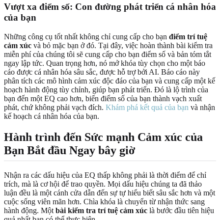
Vượt xa điểm số: Con đường phát triển cá nhân hóa
của bạn
Những công cụ tốt nhất không chỉ cung cấp cho bạn
điểm trí tuệ
cảm xúc
và bỏ mặc bạn ở đó. Tại đây, việc hoàn thành bài kiểm tra
miễn phí của chúng tôi sẽ cung cấp cho bạn điểm số và bản tóm tắt
ngay lập tức. Quan trọng hơn, nó mở khóa tùy chọn cho một báo
cáo được cá nhân hóa sâu sắc, được hỗ trợ bởi AI. Báo cáo này
phân tích các mô hình cảm xúc độc đáo của bạn và cung cấp một kế
hoạch hành động tùy chỉnh, giúp bạn phát triển. Đó là lộ trình của
bạn đến một EQ cao hơn, biến điểm số của bạn thành vạch xuất
phát, chứ không phải vạch đích.
Khám phá kết quả của bạn
và nhận
kế hoạch cá nhân hóa của bạn.
Hành trình đến Sức mạnh Cảm xúc của
Bạn Bắt đầu Ngay bây giờ
Nhận ra các dấu hiệu của EQ thấp không phải là thời điểm để chỉ
trích, mà là cơ hội để trao quyền. Mọi dấu hiệu chúng ta đã thảo
luận đều là một cánh cửa dẫn đến sự tự hiểu biết sâu sắc hơn và một
cuộc sống viên mãn hơn. Chìa khóa là chuyển từ nhận thức sang
hành động. Một
bài kiểm tra trí tuệ cảm xúc
là bước đầu tiên hiệu
quả nhất bạn có thể thực hiện.